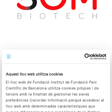
SOM Biotech
Biotecnologia - Terapèutic i Diagnòstic
Aquest lloc web utilitza cookies
El lloc web de Fundació Institut de Fundació Parc
SOM Biotech és una empresa biofarmacèutica
que té com a missió la recerca, identificació,
Científic de Barcelona utilitza cookies pròpies i de
demostració experimental, protecció
tercers amb la finalitat de gestionar les seves
intel·lectual i llicència de noves aplicacions i
preferències (recordar informació perquè accedeixi al
indicacions mèdiques de fàrmacs
lloc web amb determinades característiques que
comercialitzats. Aquesta activitat és coneguda