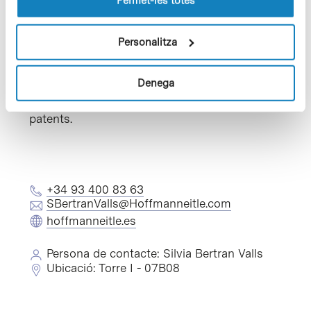
Permet-les totes
internacional (WIPO) i l’oficina espanyola de
patents i marques (OEPM). També, actua com
a representant en oposicions i proporciona
Personalitza
assessorament estratègic per a l’obtenció,
explotació i protecció dels drets de propietat
industrial. En aquest sentit, prepara per als
Denega
seus clients opinions sobre patentabilitat, així
com dictàmens sobre validesa i infracció de
patents.
+34 93 400 83 63
SBertranValls@Hoffmanneitle.com
hoffmanneitle.es
Persona de contacte: Silvia Bertran Valls
Ubicació: Torre I - 07B08