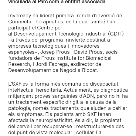
vinculada al Parc com a entitat associada.
Inveready ha liderat primera ronda d’inversió de
Connecta Therapeutics, en la qual també han
participat el Centre per
al Desenvolupament Tecnològic Industrial (CDTI)
–a través del programa Innvierte destinat a
empreses tecnològiques i innovadores
espanyoles–, Josep Prous i David Prous, socis
fundadors de Prous Institute for Biomedical
Research, i Jordi Fàbrega, exdirector de
Desenvolupament de Negoci a Biocat.
L’SXF és la forma més comuna de discapacitat
intel·lectual hereditària. Actualment, es diagnostica
mitjançant proves sanguínies d’ADN, però no hi ha
un tractament específic dirigit a la causa de la
patologia, només tractaments que ajuden a pal·liar
els símptomes. Els pacients amb SXF tenen
afectada la neuroplasticitat, és a dir, la propietat
del cervell per recuperar-se i reestructurar-se des
del punt de vista molecular i cel·lular. La