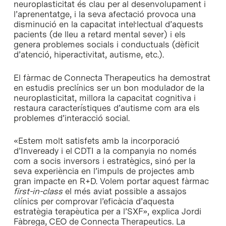
neuroplasticitat és clau per al desenvolupament i
l’aprenentatge, i la seva afectació provoca una
disminució en la capacitat intel·lectual d’aquests
pacients (de lleu a retard mental sever) i els
genera problemes socials i conductuals (dèficit
d’atenció, hiperactivitat, autisme, etc.).
El fàrmac de Connecta Therapeutics ha demostrat
en estudis preclínics ser un bon modulador de la
neuroplasticitat, millora la capacitat cognitiva i
restaura característiques d’autisme com ara els
problemes d’interacció social.
«Estem molt satisfets amb la incorporació
d’Inveready i el CDTI a la companyia no només
com a socis inversors i estratègics, sinó per la
seva experiència en l’impuls de projectes amb
gran impacte en R+D. Volem portar aquest fàrmac
first-in-class
el més aviat possible a assajos
clínics per comprovar l’eficàcia d’aquesta
estratègia terapèutica per a l’SXF», explica Jordi
Fàbrega, CEO de Connecta Therapeutics. La