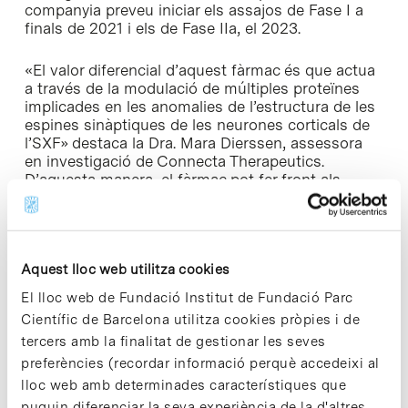
companyia preveu iniciar els assajos de Fase I a
finals de 2021 i els de Fase IIa, el 2023.
«El valor diferencial d’aquest fàrmac és que actua
a través de la modulació de múltiples proteïnes
implicades en les anomalies de l’estructura de les
espines sinàptiques de les neurones corticals de
l’SXF» destaca la Dra. Mara Dierssen, assessora
en investigació de Connecta Therapeutics.
D’aquesta manera, el fàrmac pot fer front als
problemes que solen limitar la utilitat clínica de
molts tractaments farmacològics, especialment en
el sistema nerviós central. La Dra. Dierssen dirigeix
el grup de Neurobiologia Cel·lular i de Sistemes del
Aquest lloc web utilitza cookies
Centre de Regulació Genòmica (CRG), reconegut
internacionalment pels seus descobriments
El lloc web de Fundació Institut de Fundació Parc
pioners en discapacitat intel·lectual i síndrome de
Científic de Barcelona utilitza cookies pròpies i de
Down, i ha participat activament en el
tercers amb la finalitat de gestionar les seves
desenvolupament preclínic del fàrmac de
Connecta Therapeutics.
preferències (recordar informació perquè accedeixi al
lloc web amb determinades característiques que
Per a Inveready aquesta és la vuitena inversió del
puguin diferenciar la seva experiència de la d'altres