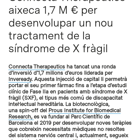
aixeca 1,7 M € per
desenvolupar un nou
tractament de la
síndrome de X fràgil
Connecta Therapeutics
ha tancat una ronda
d’inversió d’1,7 milions d’euros liderada per
Inveready
. Aquesta injecció de capital li permetrà
portar el seu primer fàrmac fins a l’etapa d’estudi
clínic de Fase IIa en pacients amb síndrome de X
fràgil (SXF), el tipus més comú de discapacitat
intel·lectual hereditària. La biotecnològica,
una spin-off del
Prous Institute for Biomedical
Research,
es va fundar al Parc Científic de
Barcelona el 2019 per desenvolupar noves teràpies
que cobreixin necessitats mèdiques no resoltes
del sistema nerviós central i, actualment, segueix