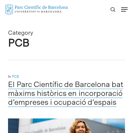
Skip
Menu
to
main
content
Category
PCB
In
PCB
El Parc Científic de Barcelona bat
màxims històrics en incorporació
d’empreses i ocupació d’espais