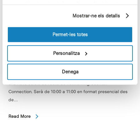
personalitzada sobre la base d'un perfil elaborat a
partir dels seus hàbits de navegació (per exemple,
Mostrar-ne els detalls
pàgines visitades). Per a obtenir més informació sobre
les cookies pot consultar la
Política de cookies
del
lloc web.
Permet-les totes
Personalitza
Denega
El Parc Científic de Barcelona acollirà el proper 17 de març
una nova edició de l'acte de networking Cocktail
Connection. Serà de 10:00 a 11:00 en format presencial des
de…
Read More