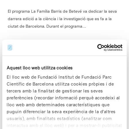
El programa La Família Barris de Betevé va dedicar la seva
darrera edició a la ciència i la investigació que es fa a la
ciutat de Barcelona. Durant el programa…
Read More
Aquest lloc web utilitza cookies
In
PCB
El lloc web de Fundació Institut de Fundació Parc
Cocktail Connection amb
Científic de Barcelona utilitza cookies pròpies i de
presentacions d’Oxolife, Inbrain,
tercers amb la finalitat de gestionar les seves
Tyris, Adbio Partners i Fundació
preferències (recordar informació perquè accedeixi al
lloc web amb determinades característiques que
GAEM
puguin diferenciar la seva experiència de la d'altres
usuaris), amb finalitats estadístics (analitzar com
interactua amb el lloc web) i per a mostrar-li publicitat