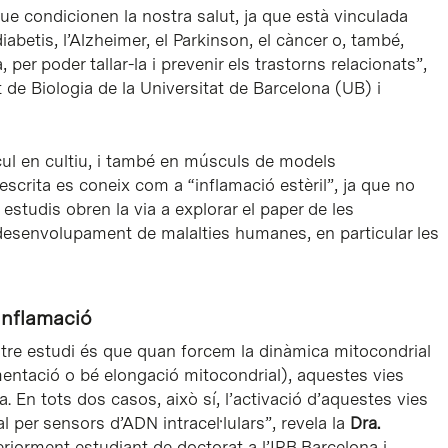
ue condicionen la nostra salut, ja que està vinculada
abetis, l’Alzheimer, el Parkinson, el càncer o, també,
 per poder tallar-la i prevenir els trastorns relacionats”,
at de Biologia de la Universitat de Barcelona (UB) i
cul en cultiu, i també en músculs de models
descrita es coneix com a “inflamació estèril”, ja que no
estudis obren la via a explorar el paper de les
 desenvolupament de malalties humanes, en particular les
inflamació
tre estudi és que quan forcem la dinàmica mitocondrial
ntació o bé elongació mitocondrial), aquestes vies
. En tots dos casos, això sí, l’activació d’aquestes vies
per sensors d’ADN intracel·lulars”, revela la
Dra.
teriorment estudiant de doctorat a l’IRB Barcelona i