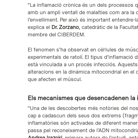
“La inflamació crònica és un dels processos q
amb un ampli ventall de malalties com ara la di
l’envelliment. Per això és important entendre-la,
explica el
Dr. Zorzano
, catedràtic de la Facult
membre del CIBERDEM.
El fenomen s’ha observat en cèl·lules de mús
experimentals de ratolí. El tipus d’inflamació 
està vinculada a un procés infecciós. Aquests 
alteracions en la dinàmica mitocondrial en el
que afecten el múscul.
Els mecanismes que desencadenen la 
“Una de les descobertes més notòries del nos
cap a cadascun dels seus dos extrems (fragme
inflamatòries són activades de diferent manera
passa pel reconeixement de l’ADN mitocondrial 
Andrea Irazoki
, primera autora de l’estudi, an