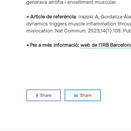
generava atròfia i envelliment muscular.
» Article de referència
: Irazoki A, Gordaliza-Al
dynamics triggers muscle inflammation throu
mislocation.
Nat Commun
. 2023;14(1):108. P
» Per a més informació:
web de l’IRB Barcelona
Share
Share