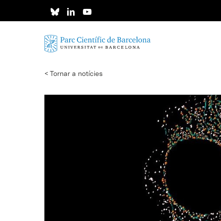
Skip
to
main
content
< Tornar a notícies