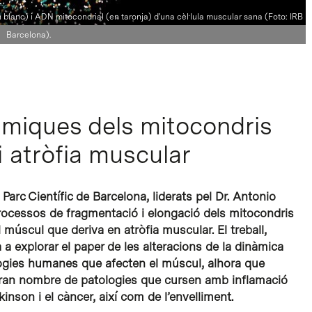
lanc) i ADN mitocondrial (en taronja) d'una cèl·lula muscular sana (Foto: IRB
Barcelona).
àmiques dels mitocondris
 atròfia muscular
 Parc Científic de Barcelona, liderats pel Dr. Antonio
processos de fragmentació i elongació dels mitocondris
l múscul que deriva en atròfia muscular. El treball,
a explorar el paper de les alteracions de la dinàmica
ogies humanes que afecten el múscul, alhora que
 gran nombre de patologies que cursen amb inflamació
kinson i el càncer, així com de l’envelliment.