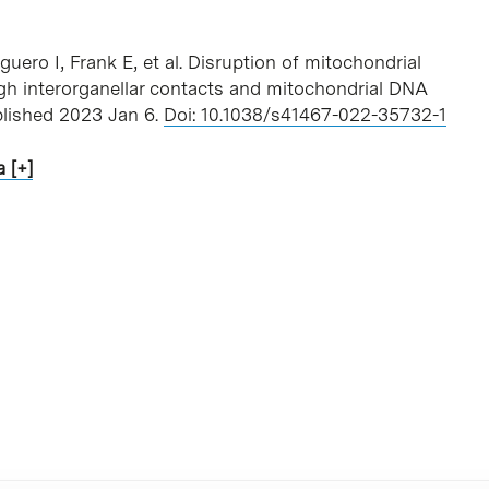
aguero I, Frank E, et al. Disruption of mitochondrial
gh interorganellar contacts and mitochondrial DNA
ublished 2023 Jan 6.
Doi: 10.1038/s41467-022-35732-1
 [+]