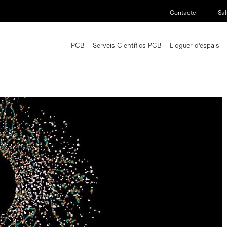
Contacte
Sal
PCB
Serveis Científics PCB
Lloguer d’espais