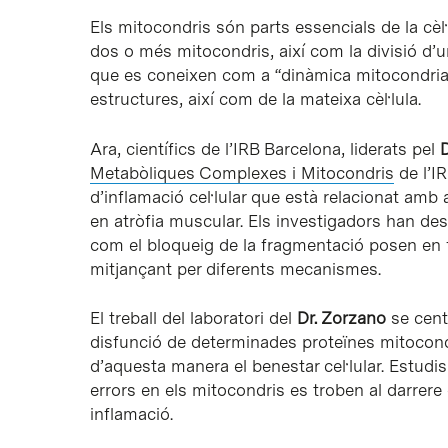
Els mitocondris són parts essencials de la cèl·
dos o més mitocondris, així com la divisió d
que es coneixen com a “dinàmica mitocondrial
estructures, així com de la mateixa cèl·lula.
Ara, científics de l’IRB Barcelona, liderats pel
Metabòliques Complexes i Mitocondris
de l’I
d’inflamació cel·lular que està relacionat amb
en atròfia muscular. Els investigadors han des
com el bloqueig de la fragmentació posen en f
mitjançant per diferents mecanismes.
El treball del laboratori del
Dr. Zorzano
se cent
disfunció de determinades proteïnes mitocondri
d’aquesta manera el benestar cel·lular. Estud
errors en els mitocondris es troben al darre
inflamació.