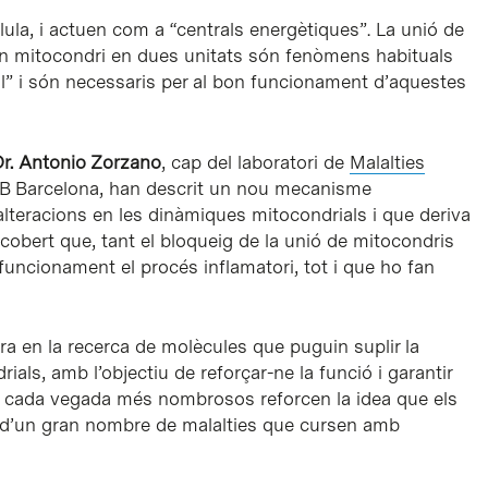
lula, i actuen com a “centrals energètiques”. La unió de
’un mitocondri en dues unitats són fenòmens habituals
” i són necessaris per al bon funcionament d’aquestes
Dr. Antonio Zorzano
, cap del laboratori de
Malalties
RB Barcelona, han descrit un nou mecanisme
 alteracions en les dinàmiques mitocondrials i que deriva
cobert que, tant el bloqueig de la unió de mitocondris
uncionament el procés inflamatori, tot i que ho fan
ra en la recerca de molècules que puguin suplir la
als, amb l’objectiu de reforçar-ne la funció i garantir
is cada vegada més nombrosos reforcen la idea que els
re d’un gran nombre de malalties que cursen amb