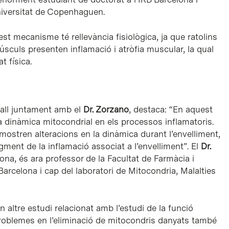
niversitat de Copenhaguen.
st mecanisme té rellevància fisiològica, ja que ratolins
culs presenten inflamació i atròfia muscular, la qual
t física.
eball juntament amb el
Dr. Zorzano
, destaca: “En aquest
a dinàmica mitocondrial en els processos inflamatoris.
ostren alteracions en la dinàmica durant l’envelliment,
gment de la inflamació associat a l’envelliment”. El
Dr.
lona, és ara professor de la Facultat de Farmàcia i
Barcelona i cap del laboratori de Mitocondria, Malalties
n altre estudi relacionat amb l’estudi de la funció
problemes en l’eliminació de mitocondris danyats també