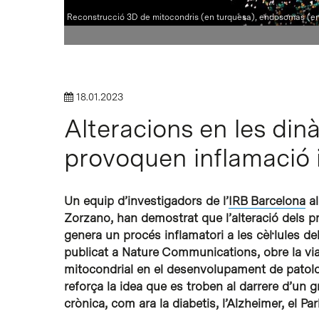
Reconstrucció 3D de mitocondris (en turquesa), endosomas (en b
18.01.2023
Alteracions en les din
Intro per buscar o ESC per tancar
provoquen inflamació i
Un equip d’investigadors de l’
IRB Barcelona
al
Zorzano, han demostrat que l’alteració dels 
genera un procés inflamatori a les cèl·lules de
publicat a Nature Communications, obre la via 
mitocondrial en el desenvolupament de patol
reforça la idea que es troben al darrere d’un
crònica, com ara la diabetis, l’Alzheimer, el Par