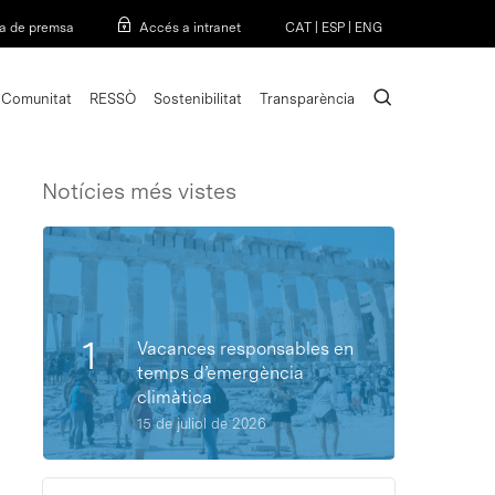
Menu
a de premsa
Accés a intranet
CAT
|
ESP
|
ENG
search
Comunitat
RESSÒ
Sostenibilitat
Transparència
Notícies més vistes
Vacances responsables en
temps d’emergència
climàtica
15 de juliol de 2026