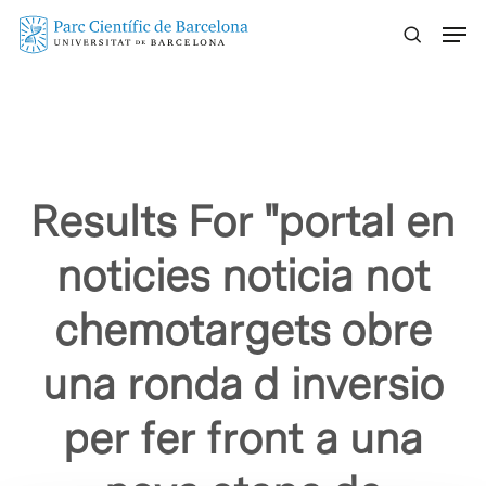
Skip
Menu
to
main
content
Results For
"portal en
noticies noticia not
chemotargets obre
una ronda d inversio
per fer front a una