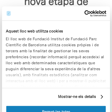
nova etapa de
creixement"
Aquest lloc web utilitza cookies
El lloc web de Fundació Institut de Fundació Parc
Científic de Barcelona utilitza cookies pròpies i de
tercers amb la finalitat de gestionar les seves
Sorry, no results were found.
preferències (recordar informació perquè accedeixi al
Please try again with different keywords.
lloc web amb determinades característiques que
puguin diferenciar la seva experiència de la d'altres
usuaris), amb finalitats estadístics (analitzar com
interactua amb el lloc web) i per a mostrar-li publicitat
personalitzada sobre la base d'un perfil elaborat a
partir dels seus hàbits de navegació (per exemple,
Mostrar-ne els detalls
pàgines visitades). Per a obtenir més informació sobre
les cookies pot consultar la
Política de cookies
del
lloc web.
Permet-les totes