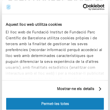
a4b3 299ce5d44d6f"
Aquest lloc web utilitza cookies
El lloc web de Fundació Institut de Fundació Parc
Científic de Barcelona utilitza cookies pròpies i de
Sorry, no results were found.
tercers amb la finalitat de gestionar les seves
Please try again with different keywords.
preferències (recordar informació perquè accedeixi al
lloc web amb determinades característiques que
puguin diferenciar la seva experiència de la d'altres
usuaris), amb finalitats estadístics (analitzar com
interactua amb el lloc web) i per a mostrar-li publicitat
personalitzada sobre la base d'un perfil elaborat a
partir dels seus hàbits de navegació (per exemple,
Mostrar-ne els detalls
pàgines visitades). Per a obtenir més informació sobre
les cookies pot consultar la
Política de cookies
del
lloc web.
Permet-les totes