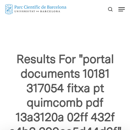
Skip
Menu
to
main
content
Results For
"portal
documents 10181
317054 fitxa pt
quimcomb pdf
13a3120a 02ff 432f