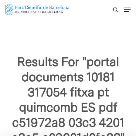
Skip
Menu
to
main
content
Results For
"portal
documents 10181
317054 fitxa pt
quimcomb ES pdf
c51972a8 03c3 4201