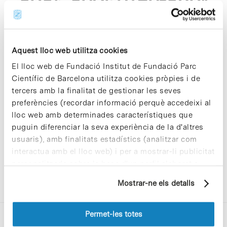
a3a5 a09601d0fa83"
Aquest lloc web utilitza cookies
El lloc web de Fundació Institut de Fundació Parc
Científic de Barcelona utilitza cookies pròpies i de
Sorry, no results were found.
tercers amb la finalitat de gestionar les seves
Please try again with different keywords.
preferències (recordar informació perquè accedeixi al
lloc web amb determinades característiques que
puguin diferenciar la seva experiència de la d'altres
usuaris), amb finalitats estadístics (analitzar com
interactua amb el lloc web) i per a mostrar-li publicitat
personalitzada sobre la base d'un perfil elaborat a
partir dels seus hàbits de navegació (per exemple,
Mostrar-ne els detalls
pàgines visitades). Per a obtenir més informació sobre
les cookies pot consultar la
Política de cookies
del
lloc web.
Permet-les totes