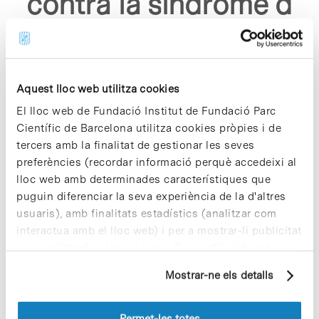
contra la sindrome d
ull sec"
Aquest lloc web utilitza cookies
El lloc web de Fundació Institut de Fundació Parc
Científic de Barcelona utilitza cookies pròpies i de
tercers amb la finalitat de gestionar les seves
Sorry, no results were found.
preferències (recordar informació perquè accedeixi al
Please try again with different keywords.
lloc web amb determinades característiques que
puguin diferenciar la seva experiència de la d'altres
usuaris), amb finalitats estadístics (analitzar com
interactua amb el lloc web) i per a mostrar-li publicitat
personalitzada sobre la base d'un perfil elaborat a
partir dels seus hàbits de navegació (per exemple,
Mostrar-ne els detalls
pàgines visitades). Per a obtenir més informació sobre
les cookies pot consultar la
Política de cookies
del
lloc web.
Permet-les totes