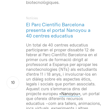
biotecnològiques.
Notícies
El Parc Científic Barcelona
presenta el portal Nanoyou a
40 centres educatius
Un total de 40 centres educatius
participaran el proper dissabte 12 de
febrer al Parc Científic Barcelona en el
primer curs de formació dirigit al
professorat a Espanya per apropar les
nanotecnologies (NTs) als estudiants
d’entre 11 i 18 anys, i involucrar-los en
un diàleg sobre els aspectes ètics,
legals i socials que porten associats.
Aquest curs s’emmarca dins del
projecte europeu
«Nanoyou»
, un portal
que ofereix diferents recursos
educatius –com ara tallers, animacions,
jocs virtuals, experiments i altres