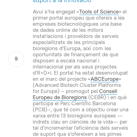
Avui s’ha engegat «
Tools of Science
» el
primer portal europeu que ofereix a les
empreses biotecnològiques una base
de dades online de les millors
instal·lacions i proveïdors de serveis
especialitzats de les principals
bioregions d’Europa, així com les
oportunitats de finançament de què
disposen a escala nacional i
internacional per als seus projectes
d’R+D+i. El portal ha estat desenvolupat
en el marc del projecte «
ABCEurope
»
(Advanced Biotech Cluster Platforms
for Europe) – promogut pel
Consell
Europeu de Bioregions
(CEBR) i en què
participa el Parc Científic Barcelona
(PCB)–, que té com a objectiu crear una
xarxa entre 13 bioregions europees —
indrets clau en ciències de la vida— per
tal d’incrementar l’eficiència dels serveis
de suport que s’ofereixen a les pimes