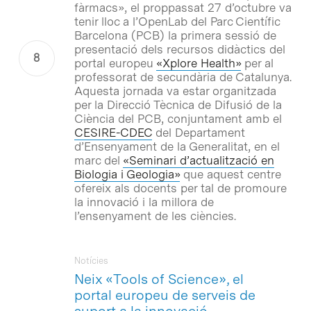
fàrmacs», el proppassat 27 d’octubre va
tenir lloc a l’OpenLab del Parc Científic
Barcelona (PCB) la primera sessió de
presentació dels recursos didàctics del
portal europeu
«Xplore Health»
per al
professorat de secundària de Catalunya.
Aquesta jornada va estar organitzada
per la Direcció Tècnica de Difusió de la
Ciència del PCB, conjuntament amb el
CESIRE-CDEC
del Departament
d’Ensenyament de la Generalitat, en el
marc del
«Seminari d’actualització en
Biologia i Geologia»
que aquest centre
ofereix als docents per tal de promoure
la innovació i la millora de
l’ensenyament de les ciències.
Notícies
Neix «Tools of Science», el
portal europeu de serveis de
suport a la innovació