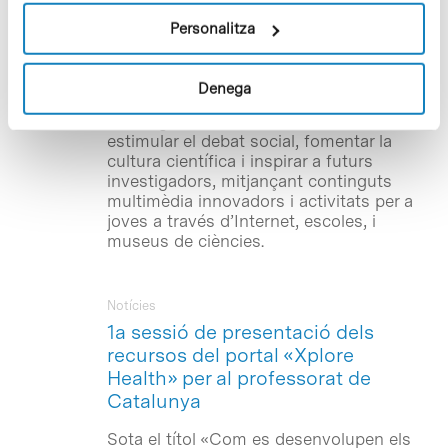
la col·laboració de l’Obra Social «la
Caixa». L’objectiu del projecte Xplore
Personalitza
Health –finançat per la Comissió
Europea, través del 7è Programa Marc, i
que compta també amb el suport de la
Denega
Fundació Amgen– és apropar la
investigació biomèdica a l’educació,
estimular el debat social, fomentar la
cultura científica i inspirar a futurs
investigadors, mitjançant continguts
multimèdia innovadors i activitats per a
joves a través d’Internet, escoles, i
museus de ciències.
Notícies
1a sessió de presentació dels
recursos del portal «Xplore
Health» per al professorat de
Catalunya
Sota el títol «Com es desenvolupen els