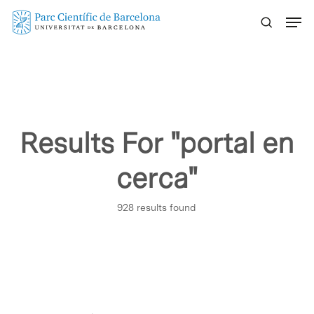
Skip
Menu
to
main
content
Results For
"portal en
cerca"
928 results found