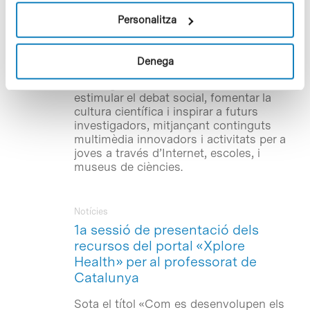
la col·laboració de l’Obra Social «la
Caixa». L’objectiu del projecte Xplore
Personalitza
Health –finançat per la Comissió
Europea, través del 7è Programa Marc, i
que compta també amb el suport de la
Denega
Fundació Amgen– és apropar la
investigació biomèdica a l’educació,
estimular el debat social, fomentar la
cultura científica i inspirar a futurs
investigadors, mitjançant continguts
multimèdia innovadors i activitats per a
joves a través d’Internet, escoles, i
museus de ciències.
Notícies
1a sessió de presentació dels
recursos del portal «Xplore
Health» per al professorat de
Catalunya
Sota el títol «Com es desenvolupen els