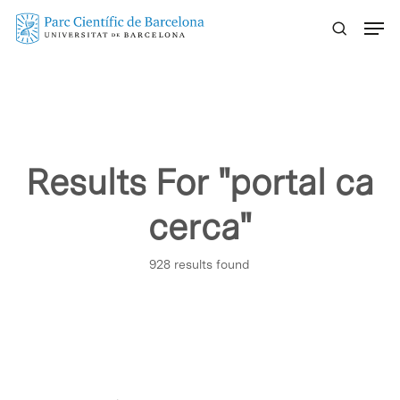
Skip
Menu
to
main
content
Results For
"portal ca
cerca"
928 results found