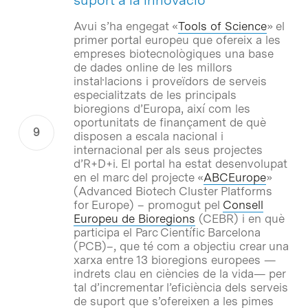
Avui s’ha engegat «
Tools of Science
» el
primer portal europeu que ofereix a les
empreses biotecnològiques una base
de dades online de les millors
instal·lacions i proveïdors de serveis
especialitzats de les principals
bioregions d’Europa, així com les
oportunitats de finançament de què
disposen a escala nacional i
internacional per als seus projectes
d’R+D+i. El portal ha estat desenvolupat
en el marc del projecte «
ABCEurope
»
(Advanced Biotech Cluster Platforms
for Europe) – promogut pel
Consell
Europeu de Bioregions
(CEBR) i en què
participa el Parc Científic Barcelona
(PCB)–, que té com a objectiu crear una
xarxa entre 13 bioregions europees —
indrets clau en ciències de la vida— per
tal d’incrementar l’eficiència dels serveis
de suport que s’ofereixen a les pimes