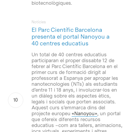
biotecnològiques.
Notícies
El Parc Científic Barcelona
presenta el portal Nanoyou a
40 centres educatius
Un total de 40 centres educatius
participaran el proper dissabte 12 de
febrer al Parc Científic Barcelona en el
primer curs de formació dirigit al
professorat a Espanya per apropar les
nanotecnologies (NTs) als estudiants
d’entre 11 i 18 anys, i involucrar-los en
un diàleg sobre els aspectes ètics,
legals i socials que porten associats.
Aquest curs s’emmarca dins del
projecte europeu
«Nanoyou»
, un portal
que ofereix diferents recursos
educatius –com ara tallers, animacions,
jocs virtuals, experiments i altres