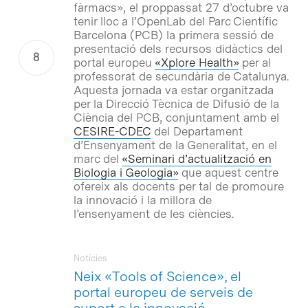
fàrmacs», el proppassat 27 d’octubre va
tenir lloc a l’OpenLab del Parc Científic
Barcelona (PCB) la primera sessió de
presentació dels recursos didàctics del
portal europeu
«Xplore Health»
per al
professorat de secundària de Catalunya.
Aquesta jornada va estar organitzada
per la Direcció Tècnica de Difusió de la
Ciència del PCB, conjuntament amb el
CESIRE-CDEC
del Departament
d’Ensenyament de la Generalitat, en el
marc del
«Seminari d’actualització en
Biologia i Geologia»
que aquest centre
ofereix als docents per tal de promoure
la innovació i la millora de
l’ensenyament de les ciències.
Notícies
Neix «Tools of Science», el
portal europeu de serveis de
suport a la innovació