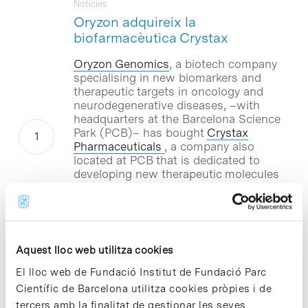
Notícies
Oryzon adquireix la
biofarmacèutica Crystax
Oryzon Genomics
, a biotech company
specialising in new biomarkers and
therapeutic targets in oncology and
neurodegenerative diseases, –with
headquarters at the Barcelona Science
Park (PCB)– has bought
Crystax
Pharmaceuticals
, a company also
located at PCB that is dedicated to
developing new therapeutic molecules
for cancer. This acquisition will be
carried out by means of a capital
extension in Oryzon underwritten by
Crystax shareholders, who will be using
their shares and in so doing will also
Aquest lloc web utilitza cookies
acquire 5.7/ of the capital of the
purchasing biotech company.
El lloc web de Fundació Institut de Fundació Parc
Científic de Barcelona utilitza cookies pròpies i de
tercers amb la finalitat de gestionar les seves