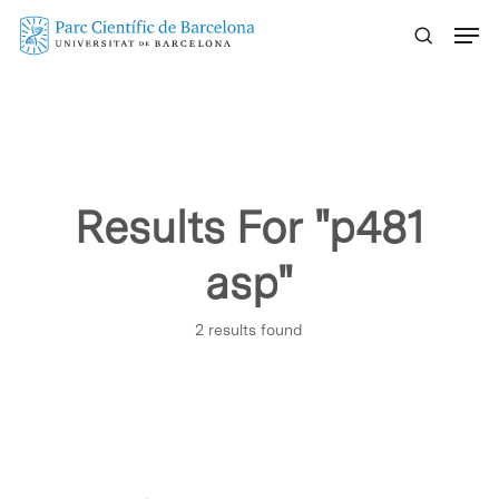
Skip
Menu
to
main
content
Results For
"p481
asp"
2 results found