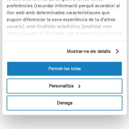
Notícies
preferències (recordar informació perquè accedeixi al
La biotecnologia del Parc
lloc web amb determinades característiques que
Científic de Barcelona, present
puguin diferenciar la seva experiència de la d'altres
a la Fira BIO de Boston
usuaris), amb finalitats estadístics (analitzar com
interactua amb el lloc web) i per a mostrar-li publicitat
Del 6 al 9 de maig la ciutat de Boston
acull la XV edició de la
Bio Internacional
personalitzada sobre la base d'un perfil elaborat a
Convention
, una de les manifestacions
partir dels seus hàbits de navegació (per exemple,
Mostrar-ne els detalls
del sector biotecnològic amb més
pàgines visitades). Per a obtenir més informació sobre
reconeixement internacional, on aquest
les cookies pot consultar la
Política de cookies
del
any, i per primer cop, la
Bioregió de
lloc web.
Catalunya
participa amb un pavelló que
Permet-les totes
compta amb la presència, entre d’altres,
del Parc Científic de Barcelona i les
Personalitza
empreses
Advancell
,
Microart
,
ERA
Biotech
i
Oryzon Genomics
.
Denega