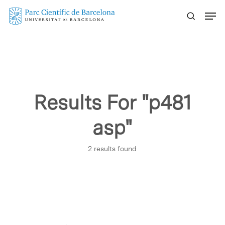
Skip
Menu
to
main
content
Results For
"p481
asp"
2 results found