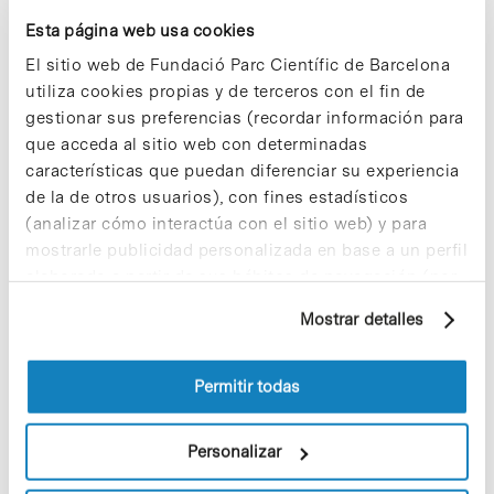
nueva compañía resultante –valorada
en unos 55 millones de euros–, como
Esta página web usa cookies
uno de los grupos más potentes en
El sitio web de Fundació Parc Científic de Barcelona
desarrollo de nuevos fármacos en
utiliza cookies propias y de terceros con el fin de
oncología y enfermedades
neurodegenerativas de España, con una
gestionar sus preferencias (recordar información para
plantilla de 80 investigadores.
que acceda al sitio web con determinadas
características que puedan diferenciar su experiencia
de la de otros usuarios), con fines estadísticos
Notícias
(analizar cómo interactúa con el sitio web) y para
La biotecnología del Parc
mostrarle publicidad personalizada en base a un perfil
Científic de Barcelona,
elaborado a partir de sus hábitos de navegación (por
presente en la Feria BIO de
ejemplo, páginas visitadas). Para obtener más
Boston
Mostrar detalles
información sobre las cookies puede consultar
Del 6 al 9 de mayo la ciudad de Boston
la Política de cookies del sitio web.
acoge la XV edición de la
Bio
Permitir todas
Internacional Convention
, una de les
manifestaciones del sector
biotecnológico más reconocida a nivel
Personalizar
internacional, en la que este año, y por
primera vez, participa la Fundación