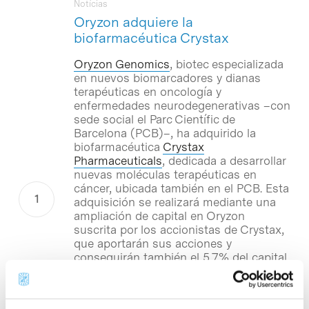
Notícias
Oryzon adquiere la
biofarmacéutica Crystax
Oryzon Genomics
, biotec especializada
en nuevos biomarcadores y dianas
terapéuticas en oncología y
enfermedades neurodegenerativas –con
sede social el Parc Científic de
Barcelona (PCB)–, ha adquirido la
biofarmacéutica
Crystax
Pharmaceuticals
, dedicada a desarrollar
nuevas moléculas terapéuticas en
cáncer, ubicada también en el PCB. Esta
adquisición se realizará mediante una
ampliación de capital en Oryzon
suscrita por los accionistas de Crystax,
que aportarán sus acciones y
conseguirán también el 5,7% del capital
de la biotec compradora La operación
garantiza el empleo de toda la plantilla
de I+D de Crystax y consolida a la