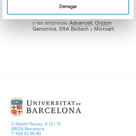
Bioregión de Cataluña
, con un pabellón
Denegar
en el que están presentes, entre otras
entidades, el Parc Científic de Barcelona
y las empresas
Advancell
,
Oryzon
Genomics
,
ERA Biotech
y
Microart
.
C/Baldiri Reixac, 4-12 i 15
08028 Barcelona
T. 934 02 90 60