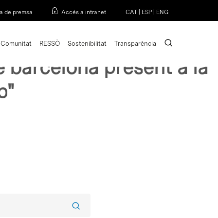
Menu
a de premsa
Accés a intranet
CAT
|
ESP
|
ENG
search
Comunitat
RESSÒ
Sostenibilitat
Transparència
de barcelona present a la
p"