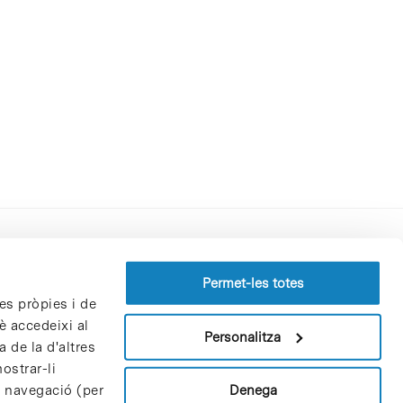
Perfil del contractant
Permet-les totes
es pròpies i de
Política de privacitat
è accedeixi al
Avís Legal
Personalitza
 de la d'altres
Política de cookies
ostrar-li
Patrons i patrocinadors
Denega
e navegació (per
Borsa de treball