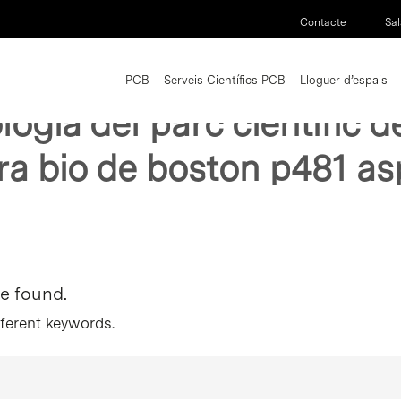
Contacte
Sal
PCB
Serveis Científics PCB
Lloguer d’espais
logia del parc cientific 
ira bio de boston p481 as
re found.
fferent keywords.