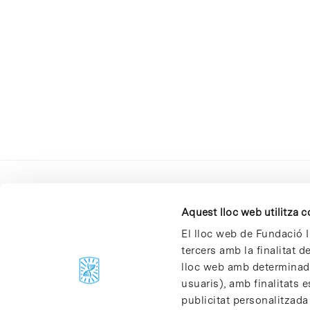
Aquest lloc web utilitza 
El lloc web de Fundació I
tercers amb la finalitat 
lloc web amb determinades
C/Baldiri Reixac, 4-12 i 15
usuaris), amb finalitats e
08028 Barcelona
publicitat personalitzada
T. 934 02 90 60