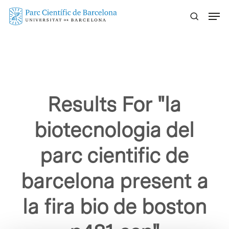
Skip
Menu
to
main
content
Results For
"la
biotecnologia del
parc cientific de
barcelona present a
la fira bio de boston