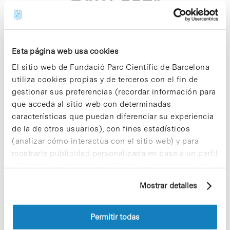
p481 asp"
Esta página web usa cookies
El sitio web de Fundació Parc Científic de Barcelona
utiliza cookies propias y de terceros con el fin de
Sorry, no results were found.
gestionar sus preferencias (recordar información para
Please try again with different keywords.
que acceda al sitio web con determinadas
características que puedan diferenciar su experiencia
de la de otros usuarios), con fines estadísticos
(analizar cómo interactúa con el sitio web) y para
mostrarle publicidad personalizada en base a un perfil
elaborado a partir de sus hábitos de navegación (por
ejemplo, páginas visitadas). Para obtener más
Mostrar detalles
información sobre las cookies puede consultar
la Política de cookies del sitio web.
Permitir todas