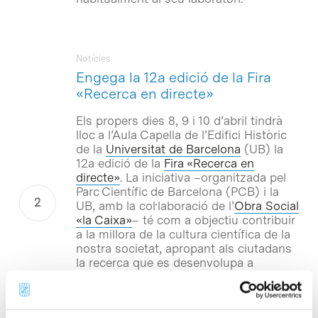
Notícies
Engega la 12a edició de la Fira
«Recerca en directe»
Els propers dies 8, 9 i 10 d’abril tindrà
lloc a l’Aula Capella de l’Edifici Històric
de la
Universitat de Barcelona
(UB) la
12a edició de la
Fira «Recerca en
directe»
. La iniciativa –organitzada pel
Parc Científic de Barcelona (PCB) i la
UB, amb la col·laboració de l’
Obra Social
«la Caixa»
– té com a objectiu contribuir
a la millora de la cultura científica de la
nostra societat, apropant als ciutadans
la recerca que es desenvolupa a
Catalunya per mitjà dels mateixos
investigadors. La proposta s’emmarca
dins el programa
«Recerca en Societat»