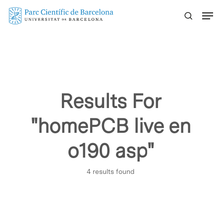
Skip
Menu
to
main
content
Results For
"homePCB live en
o190 asp"
4 results found