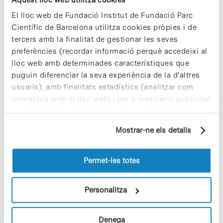
El lloc web de Fundació Institut de Fundació Parc
Científic de Barcelona utilitza cookies pròpies i de
tercers amb la finalitat de gestionar les seves
preferències (recordar informació perquè accedeixi al
lloc web amb determinades característiques que
puguin diferenciar la seva experiència de la d'altres
usuaris), amb finalitats estadístics (analitzar com
interactua amb el lloc web) i per a mostrar-li publicitat
personalitzada sobre la base d'un perfil elaborat a
partir dels seus hàbits de navegació (per exemple,
Mostrar-ne els detalls
pàgines visitades). Per a obtenir més informació sobre
les cookies pot consultar la
Política de cookies
del
lloc web.
Permet-les totes
C/Baldiri Reixac, 4-12 i 15
08028 Barcelona
Personalitza
T. 934 02 90 60
Denega