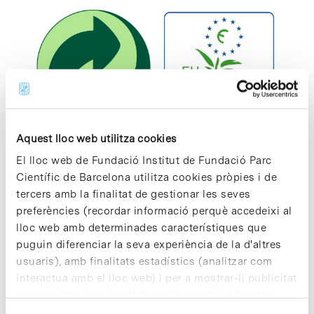
Aquest lloc web utilitza cookies
El lloc web de Fundació Institut de Fundació Parc
El Punt Verd és un logotip que porten la majoria de
Científic de Barcelona utilitza cookies pròpies i de
recipients, envasos i embalatges del territori europeu que
tercers amb la finalitat de gestionar les seves
preferències (recordar informació perquè accedeixi al
identifica el responsable de la recollida i eliminació d’aquell
lloc web amb determinades característiques que
residu. No…
puguin diferenciar la seva experiència de la d'altres
usuaris), amb finalitats estadístics (analitzar com
Read More
interactua amb el lloc web) i per a mostrar-li publicitat
personalitzada sobre la base d'un perfil elaborat a
partir dels seus hàbits de navegació (per exemple,