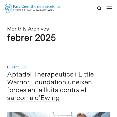
Skip
Menu
to
main
content
Monthly Archives
febrer 2025
In
EMPRESES
Aptadel Therapeutics i Little
Warrior Foundation uneixen
forces en la lluita contra el
sarcoma d’Ewing