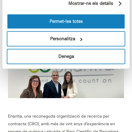
Mostrar-ne els detalls
pàgines visitades). Per a obtenir més informació sobre
les cookies pot consultar la
Política de cookies
del
In
EMPRESES
Enantia s’uneix a Inveready per a
lloc web.
Permet-les totes
liderar la formació d’un grup
especialitzat en serveis de R+D
Personalitza
Denega
Enantia, una reconeguda organització de recerca per
contracte (CRO), amb més de vint anys d'experiència en
serveis de química i situada al Parc Científic de Barcelona