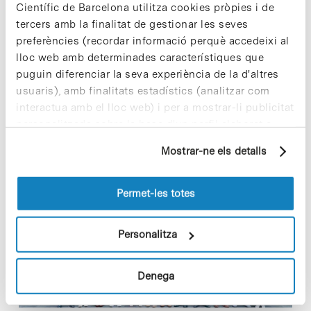
Científic de Barcelona utilitza cookies pròpies i de
tercers amb la finalitat de gestionar les seves
Read More
preferències (recordar informació perquè accedeixi al
lloc web amb determinades característiques que
puguin diferenciar la seva experiència de la d'altres
usuaris), amb finalitats estadístics (analitzar com
interactua amb el lloc web) i per a mostrar-li publicitat
In
CIÈNCIA
L’IBEC i l’Hospital West China
personalitzada sobre la base d'un perfil elaborat a
partir dels seus hàbits de navegació (per exemple,
reforcen la seva col·laboració en
Mostrar-ne els detalls
pàgines visitades). Per a obtenir més informació sobre
medicina de precisió
les cookies pot consultar la
Política de cookies
del
lloc web.
Permet-les totes
Personalitza
Denega