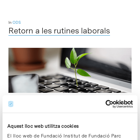
In
ODS
Retorn a les rutines laborals
A poc a poc els laboratoris aniran posant en marxa la seva
activitat habitual. Algunes recomanacions generals per
Aquest lloc web utilitza cookies
contribuir a l’estalvi de recursos i generar la mínima quantitat
El lloc web de Fundació Institut de Fundació Parc
de residus…