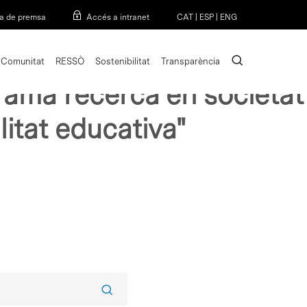
Menu
a de premsa
Accés a intranet
CAT
|
ESP
|
ENG
search
Comunitat
RESSÒ
Sostenibilitat
Transparència
grama recerca en societat
itat educativa"