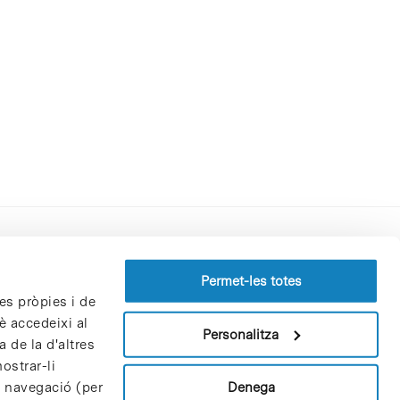
Perfil del contractant
Permet-les totes
es pròpies i de
Política de privacitat
è accedeixi al
Avís Legal
Personalitza
 de la d'altres
Política de cookies
ostrar-li
Patrons i patrocinadors
Denega
e navegació (per
Borsa de treball