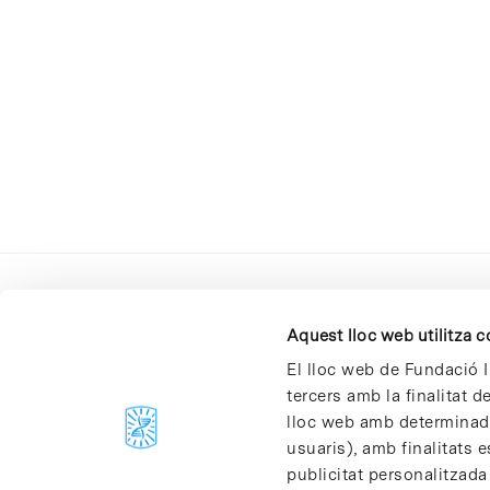
Aquest lloc web utilitza 
El lloc web de Fundació I
tercers amb la finalitat 
lloc web amb determinades
C/Baldiri Reixac, 4-12 i 15
usuaris), amb finalitats e
08028 Barcelona
publicitat personalitzada
T. 934 02 90 60