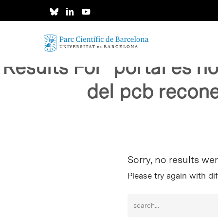
Skip
to
main
content
Results For
"portal es n
del pcb recone
Intro per buscar o ESC per tancar
Sorry, no results we
Please try again with di