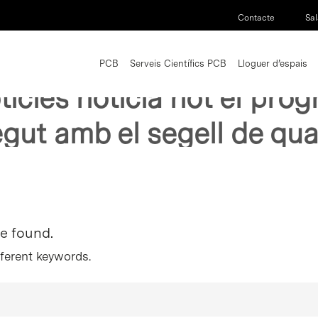
Contacte
Sal
PCB
Serveis Científics PCB
Lloguer d’espais
oticies noticia not el pro
gut amb el segell de qual
re found.
fferent keywords.