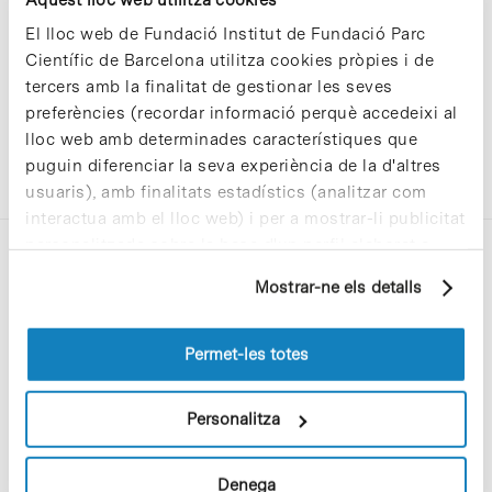
El lloc web de Fundació Institut de Fundació Parc
Científic de Barcelona utilitza cookies pròpies i de
tercers amb la finalitat de gestionar les seves
preferències (recordar informació perquè accedeixi al
lloc web amb determinades característiques que
puguin diferenciar la seva experiència de la d'altres
usuaris), amb finalitats estadístics (analitzar com
interactua amb el lloc web) i per a mostrar-li publicitat
personalitzada sobre la base d'un perfil elaborat a
partir dels seus hàbits de navegació (per exemple,
Mostrar-ne els detalls
pàgines visitades). Per a obtenir més informació sobre
les cookies pot consultar la
Política de cookies
del
lloc web.
Permet-les totes
C/Baldiri Reixac, 4-12 i 15
08028 Barcelona
Personalitza
T. 934 02 90 60
Denega