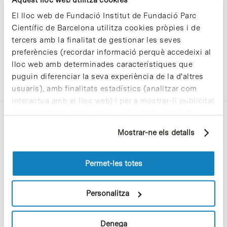
El lloc web de Fundació Institut de Fundació Parc
Científic de Barcelona utilitza cookies pròpies i de
tercers amb la finalitat de gestionar les seves
preferències (recordar informació perquè accedeixi al
lloc web amb determinades característiques que
puguin diferenciar la seva experiència de la d'altres
usuaris), amb finalitats estadístics (analitzar com
interactua amb el lloc web) i per a mostrar-li publicitat
personalitzada sobre la base d'un perfil elaborat a
partir dels seus hàbits de navegació (per exemple,
Mostrar-ne els detalls
pàgines visitades). Per a obtenir més informació sobre
les cookies pot consultar la
Política de cookies
del
lloc web.
Permet-les totes
C/Baldiri Reixac, 4-12 i 15
08028 Barcelona
Personalitza
T. 934 02 90 60
Denega