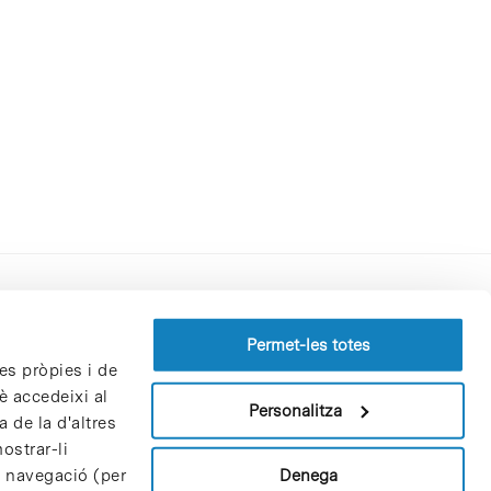
Perfil del contractant
Permet-les totes
es pròpies i de
Política de privacitat
è accedeixi al
Avís Legal
Personalitza
 de la d'altres
Política de cookies
ostrar-li
Patrons i patrocinadors
Denega
e navegació (per
Borsa de treball