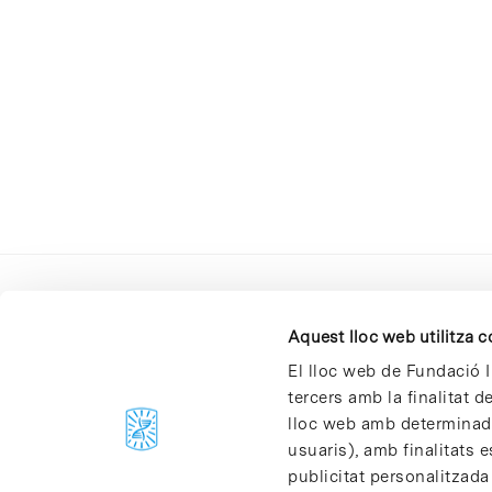
Aquest lloc web utilitza 
El lloc web de Fundació I
tercers amb la finalitat 
lloc web amb determinades
C/Baldiri Reixac, 4-12 i 15
usuaris), amb finalitats e
08028 Barcelona
publicitat personalitzada
T. 934 02 90 60