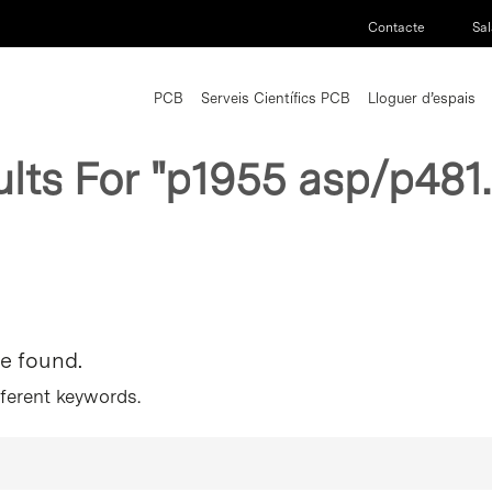
Contacte
Sal
PCB
Serveis Científics PCB
Lloguer d’espais
ults For
"p1955 asp/p481
re found.
fferent keywords.