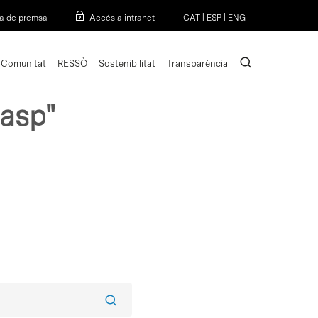
Menu
a de premsa
Accés a intranet
CAT
|
ESP
|
ENG
search
Comunitat
RESSÒ
Sostenibilitat
Transparència
.asp"