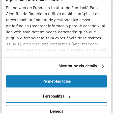
El lloc web de Fundació Institut de Fundació Parc
Científic de Barcelona utilitza cookies pròpies i de
tercers amb la finalitat de gestionar les seves
preferències (recordar informació perquè accedeixi al
lloc web amb determinades característiques que
puguin diferenciar la seva experiència de la d'altres
usuaris), amb finalitats estadístics (analitzar com
interactua amb el lloc web) i per a mostrar-li publicitat
personalitzada sobre la base d'un perfil elaborat a
partir dels seus hàbits de navegació (per exemple,
Mostrar-ne els detalls
pàgines visitades). Per a obtenir més informació sobre
les cookies pot consultar la
Política de cookies
del
lloc web.
Permet-les totes
C/Baldiri Reixac, 4-12 i 15
08028 Barcelona
Personalitza
T. 934 02 90 60
Denega