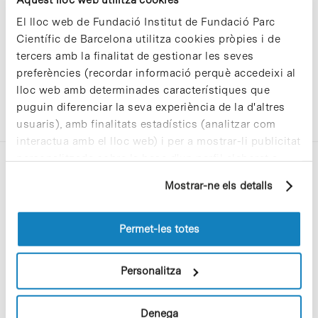
El lloc web de Fundació Institut de Fundació Parc
Científic de Barcelona utilitza cookies pròpies i de
tercers amb la finalitat de gestionar les seves
preferències (recordar informació perquè accedeixi al
lloc web amb determinades característiques que
puguin diferenciar la seva experiència de la d'altres
usuaris), amb finalitats estadístics (analitzar com
interactua amb el lloc web) i per a mostrar-li publicitat
personalitzada sobre la base d'un perfil elaborat a
partir dels seus hàbits de navegació (per exemple,
Mostrar-ne els detalls
pàgines visitades). Per a obtenir més informació sobre
les cookies pot consultar la
Política de cookies
del
lloc web.
Permet-les totes
C/Baldiri Reixac, 4-12 i 15
08028 Barcelona
Personalitza
T. 934 02 90 60
Denega