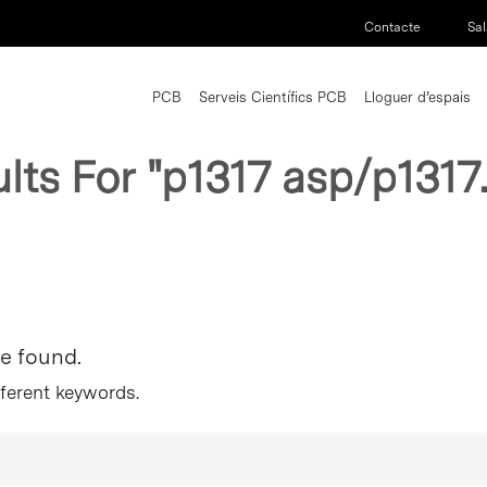
Contacte
Sal
PCB
Serveis Científics PCB
Lloguer d’espais
lts For
"p1317 asp/p1317
re found.
fferent keywords.