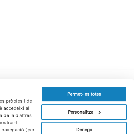
Perfil del contractant
Permet-les totes
es pròpies i de
Política de privacitat
è accedeixi al
Avís Legal
Personalitza
 de la d'altres
Política de cookies
ostrar-li
Patrons i patrocinadors
Denega
e navegació (per
Borsa de treball