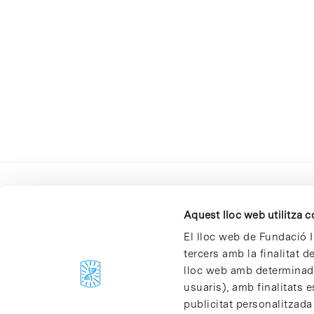
Aquest lloc web utilitza 
El lloc web de Fundació I
tercers amb la finalitat 
lloc web amb determinades
C/Baldiri Reixac, 4-12 i 15
usuaris), amb finalitats e
08028 Barcelona
publicitat personalitzada
T. 934 02 90 60