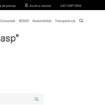
Menu
a de premsa
Accés a intranet
CAT
|
ESP
|
ENG
search
Comunitat
RESSÒ
Sostenibilitat
Transparència
.asp"