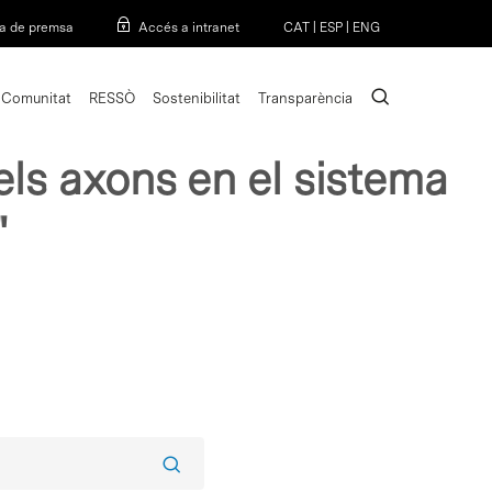
Menu
a de premsa
Accés a intranet
CAT
|
ESP
|
ENG
search
Comunitat
RESSÒ
Sostenibilitat
Transparència
mes responsables de les
ls axons en el sistema
"