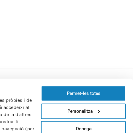
Perfil del contractant
Permet-les totes
es pròpies i de
Política de privacitat
è accedeixi al
Avís Legal
Personalitza
 de la d'altres
Política de cookies
ostrar-li
Patrons i patrocinadors
Denega
e navegació (per
Borsa de treball