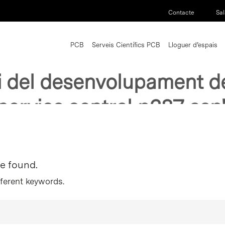
Contacte
Sal
PCB
Serveis Científics PCB
Lloguer d’espais
encies sobre els mecanis
i del desenvolupament de
nervios central p287 asp
re found.
fferent keywords.