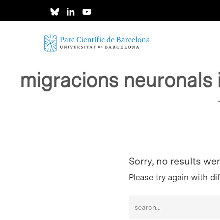
Skip
to
main
content
Results For
"noves evid
migracions neuronals 
Intro per buscar o ESC per tancar
Sorry, no results we
Please try again with di