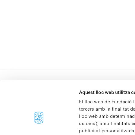
Aquest lloc web utilitza 
El lloc web de Fundació I
tercers amb la finalitat 
lloc web amb determinades
C/Baldiri Reixac, 4-12 i 15
usuaris), amb finalitats e
08028 Barcelona
publicitat personalitzada
T. 934 02 90 60