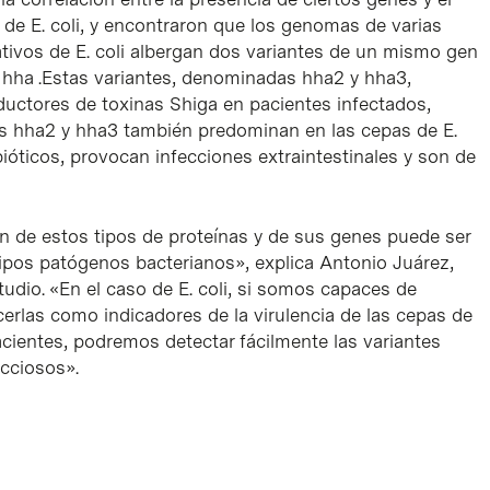
s de
E. coli
, y encontraron que los genomas de varias
ativos de
E. coli
albergan dos variantes de un mismo gen
n
hha
.Estas variantes, denominadas
hha2
y
hha3
,
uctores de toxinas Shiga en pacientes infectados,
es
hha2
y
hha3
también predominan en las cepas de
E.
bióticos, provocan infecciones extraintestinales y son de
 de estos tipos de proteínas y de sus genes puede ser
otipos patógenos bacterianos», explica Antonio Juárez,
tudio. «En el caso de
E. coli
, si somos capaces de
erlas como indicadores de la virulencia de las cepas de
cientes, podremos detectar fácilmente las variantes
ecciosos».