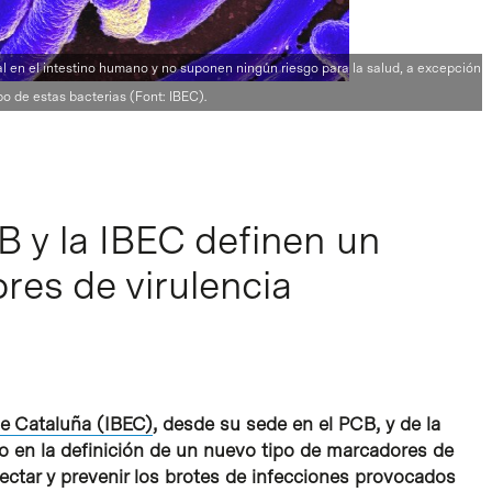
al en el intestino humano y no suponen ningún riesgo para la salud, a excepción
o de estas bacterias (Font: IBEC).
B y la IBEC definen un
res de virulencia
de Cataluña (IBEC)
, desde su sede en el PCB, y de la
o en la definición de un nuevo tipo de marcadores de
ectar y prevenir los brotes de infecciones provocados