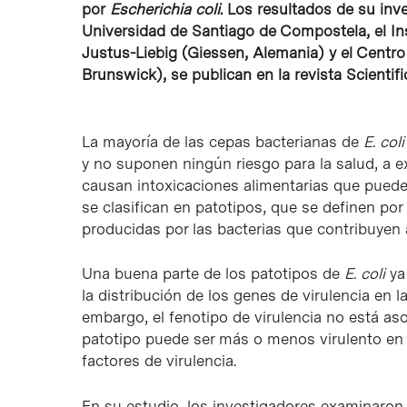
por
Escherichia coli
. Los resultados de su inv
Universidad de Santiago de Compostela, el In
Justus-Liebig (Giessen, Alemania) y el Centro
Brunswick), se publican en la revista Scientifi
La mayoría de las cepas bacterianas de
E. col
y no suponen ningún riesgo para la salud, a 
causan intoxicaciones alimentarias que pueden
se clasifican en patotipos, que se definen po
producidas por las bacterias que contribuyen a
Una buena parte de los patotipos de
E. coli
ya 
la distribución de los genes de virulencia en 
embargo, el fenotipo de virulencia no está as
patotipo puede ser más o menos virulento en f
factores de virulencia.
En su estudio, los investigadores examinaron l