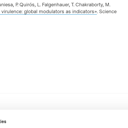
Muniesa, P. Quirós, L. Falgenhauer, T. Chakraborty, M.
l virulence: global modulators as indicators»
. Science
ies