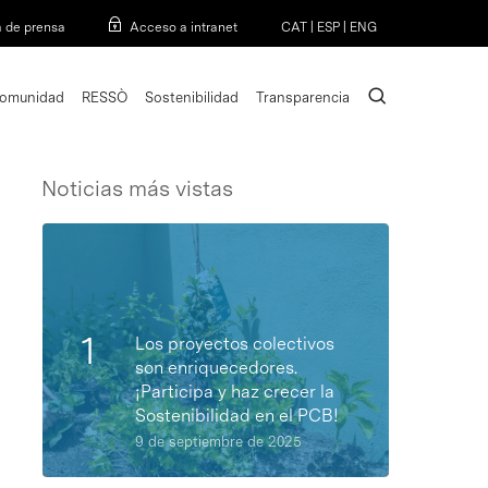
Menu
a de prensa
Acceso a intranet
CAT
|
ESP
|
ENG
search
omunidad
RESSÒ
Sostenibilidad
Transparencia
Noticias más vistas
Los proyectos colectivos
son enriquecedores.
¡Participa y haz crecer la
Sostenibilidad en el PCB!
9 de septiembre de 2025