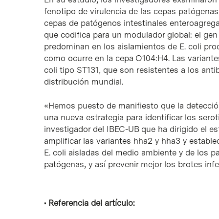
fenotipo de virulencia de las cepas patógena
cepas de patógenos intestinales enteroagreg
que codifica para un modulador global: el ge
predominan en los aislamientos de
E. coli
prod
como ocurre en la cepa O104:H4. Las variant
coli
tipo ST131, que son resistentes a los anti
distribución mundial.
«Hemos puesto de manifiesto que la detección
una nueva estrategia para identificar los ser
investigador del IBEC-UB que ha dirigido el es
amplificar las variantes
hha2
y
hha3
y establec
E. coli
aisladas del medio ambiente y de los pa
patógenas, y así prevenir mejor los brotes inf
• Referencia del artículo: