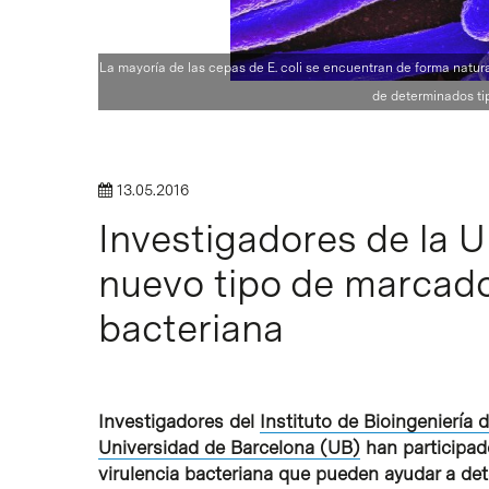
La mayoría de las cepas de E. coli se encuentran de forma natur
Intro para buscar o ESC per cerrar
de determinados tip
13.05.2016
Investigadores de la U
nuevo tipo de marcado
bacteriana
Investigadores del
Instituto de Bioingeniería 
Universidad de Barcelona (UB)
han participad
virulencia bacteriana que pueden ayudar a det