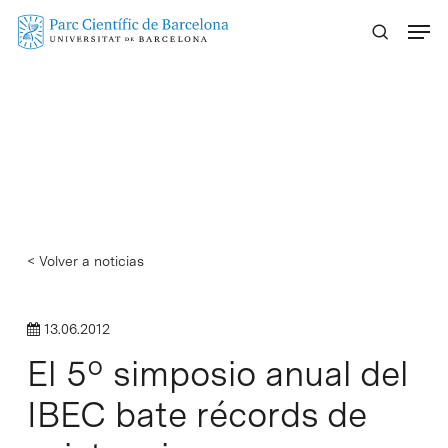
Skip
Menu
to
main
content
< Volver a noticias
13.06.2012
El 5º simposio anual del
IBEC bate récords de