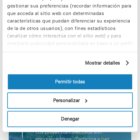
periodo de tiempo, y hubo 60 pósteres para
gestionar sus preferencias (recordar información para
examinar durante las pausas.
que acceda al sitio web con determinadas
características que puedan diferenciar su experiencia
de la de otros usuarios), con fines estadísticos
(analizar cómo interactúa con el sitio web) y para
mostrarle publicidad personalizada en base a un perfil
Share
Share
elaborado a partir de sus hábitos de navegación (por
ejemplo, páginas visitadas). Para obtener más
Mostrar detalles
información sobre las cookies puede consultar
la Política de cookies del sitio web.
Permitir todas
Noticias más vistas
Personalizar
Denegar
Los proyectos colectivos son
enriquecedores. ¡Participa y haz