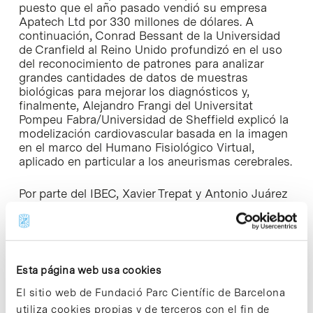
puesto que el año pasado vendió su empresa
Apatech Ltd por 330 millones de dólares. A
continuación, Conrad Bessant de la Universidad
de Cranfield al Reino Unido profundizó en el uso
del reconocimiento de patrones para analizar
grandes cantidades de datos de muestras
biológicas para mejorar los diagnósticos y,
finalmente, Alejandro Frangi del Universitat
Pompeu Fabra/Universidad de Sheffield explicó la
modelización cardiovascular basada en la imagen
en el marco del Humano Fisiológico Virtual,
aplicado en particular a los aneurismas cerebrales.
Por parte del IBEC, Xavier Trepat y Antonio Juárez
presentaron su trabajo en migración celular
colectiva y el rol de los plàsmids bacterials en la
resistencia a los antibióticos, respectivamente, y
veintiséis estudiantes de doctorado del Instituto
dieron a conocer su trabajo mediante en
Esta página web usa cookies
presentaciones flash de tres minutos, una manera
excelente –en opinión del profesor Bonfield– de
El sitio web de Fundació Parc Científic de Barcelona
ganar una visión del trabajo del IBEC en un breve
utiliza cookies propias y de terceros con el fin de