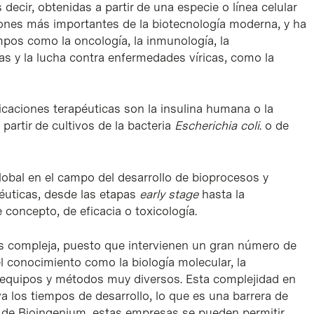
ecir, obtenidas a partir de una especie o línea celular
aciones más importantes de la biotecnología moderna, y ha
mpos como la oncología, la inmunología, la
as y la lucha contra enfermedades víricas, como la
caciones terapéuticas son la insulina humana o la
artir de cultivos de la bacteria
Escherichia coli
. o de
obal en el campo del desarrollo de bioprocesos y
éuticas, desde las etapas
early stage
hasta la
concepto, de eficacia o toxicología.
s compleja, puesto que intervienen un gran número de
l conocimiento como la biología molecular, la
de equipos y métodos muy diversos. Esta complejidad en
a los tiempos de desarrollo, lo que es una barrera de
de Bioingenium, estas empresas se pueden permitir