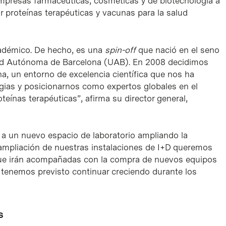
empresas farmacéuticas, cosméticas y de biotecnología a
r proteínas terapéuticas y vacunas para la salud
adémico. De hecho, es una
spin-off
que nació en el seno
dad Autónoma de Barcelona (UAB). En 2008 decidimos
na, un entorno de excelencia científica que nos ha
rgias y posicionarnos como expertos globales en el
eínas terapéuticas”, afirma su director general,
a un nuevo espacio de laboratorio ampliando la
 ampliación de nuestras instalaciones de I+D queremos
que irán acompañadas con la compra de nuevos equipos
Y tenemos previsto continuar creciendo durante los
s