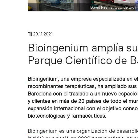
David Resina, CEO de Bioing
29.11.2021
Bioingenium amplía sus
Intro para buscar o ESC per cerrar
Parque Científico de 
Bioingenium
, una empresa especializada en e
recombinantes terapéuticas, ha ampliado sus i
Barcelona con el traslado a un nuevo espacio 
y clientes en más de 20 países de todo el mun
expansión internacional con el objetivo cons
biotecnológicas y farmacéuticas.
Bioingenium
es una organización de desarroll