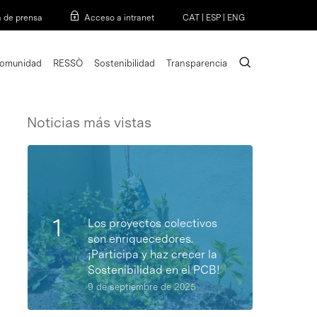
Menu
a de prensa
Acceso a intranet
CAT
|
ESP
|
ENG
search
omunidad
RESSÒ
Sostenibilidad
Transparencia
Noticias más vistas
Los proyectos colectivos
son enriquecedores.
¡Participa y haz crecer la
Sostenibilidad en el PCB!
9 de septiembre de 2025