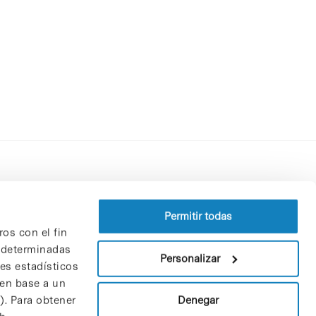
Perfil del contratante
Política de privacidad
Permitir todas
ros con el fin
Aviso Legal
n determinadas
Política de cookies
Personalizar
nes estadísticos
Patrones y patrocinadores
 en base a un
Bolsa de trabajo
Denegar
). Para obtener
Contacto