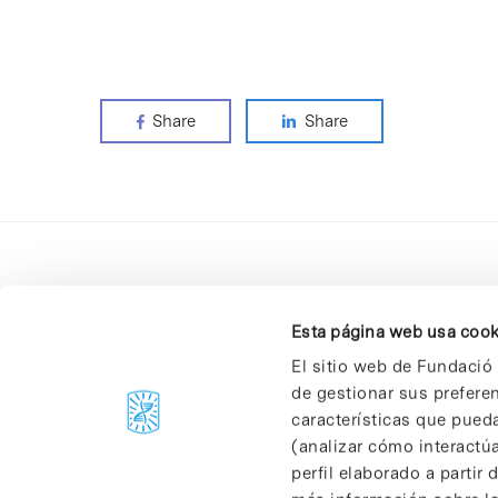
Share
Share
Esta página web usa cook
El sitio web de Fundació 
de gestionar sus prefere
C/Baldiri Reixac, 4-12 i 15
características que pueda
08028 Barcelona
(analizar cómo interactúa
T. 934 02 90 60
perfil elaborado a partir