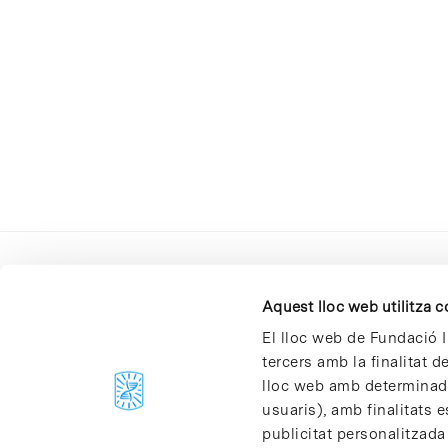
Aquest lloc web utilitza 
El lloc web de Fundació I
tercers amb la finalitat 
lloc web amb determinades
C/Baldiri Reixac, 4-12 i 15
usuaris), amb finalitats e
08028 Barcelona
publicitat personalitzada
T. 934 02 90 60