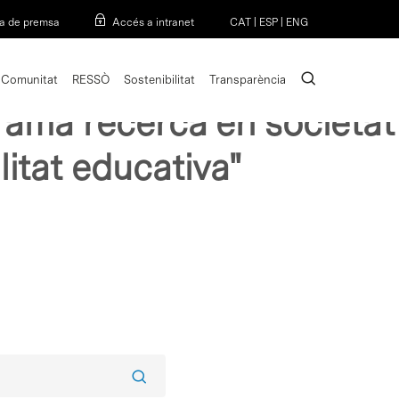
Menu
a de premsa
Accés a intranet
CAT
|
ESP
|
ENG
search
Comunitat
RESSÒ
Sostenibilitat
Transparència
grama recerca en societat
itat educativa"