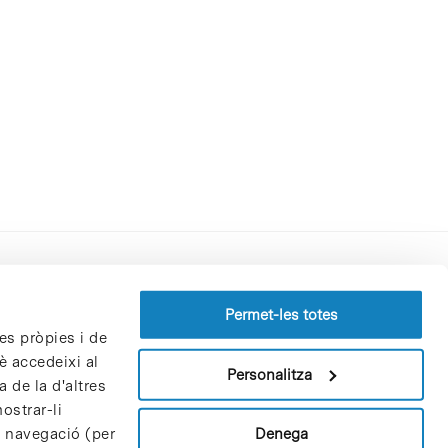
Perfil del contractant
Permet-les totes
es pròpies i de
Política de privacitat
è accedeixi al
Avís Legal
Personalitza
 de la d'altres
Política de cookies
ostrar-li
Patrons i patrocinadors
Denega
e navegació (per
Borsa de treball