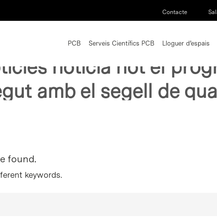
Contacte
Sal
PCB
Serveis Científics PCB
Lloguer d’espais
oticies noticia not el pro
gut amb el segell de qual
re found.
fferent keywords.