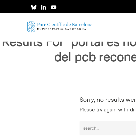
Skip
to
main
content
Results For
"portal es n
del pcb recone
Intro per buscar o ESC per tancar
Sorry, no results we
Please try again with di