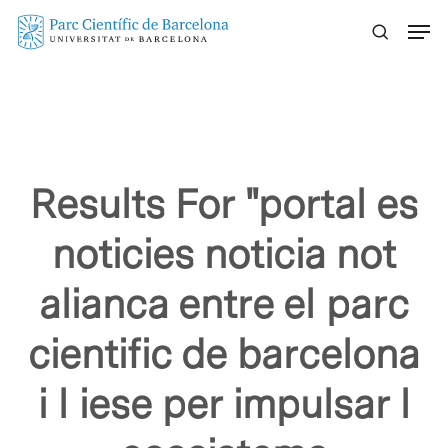
Skip
Menu
to
main
content
Results For
"portal es
noticies noticia not
alianca entre el parc
cientific de barcelona
i l iese per impulsar l