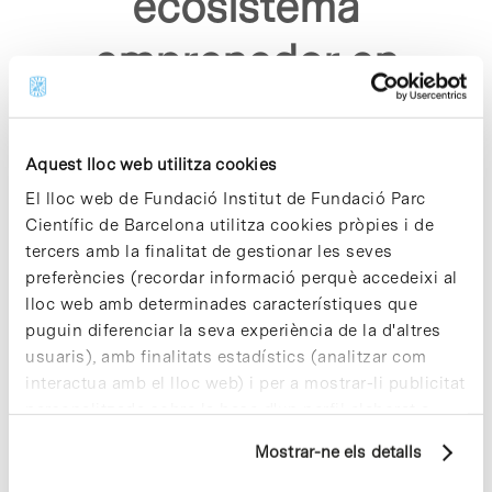
ecosistema
emprenedor en
dispositius medics"
Aquest lloc web utilitza cookies
El lloc web de Fundació Institut de Fundació Parc
Científic de Barcelona utilitza cookies pròpies i de
tercers amb la finalitat de gestionar les seves
preferències (recordar informació perquè accedeixi al
Sorry, no results were found.
lloc web amb determinades característiques que
Please try again with different keywords.
puguin diferenciar la seva experiència de la d'altres
usuaris), amb finalitats estadístics (analitzar com
interactua amb el lloc web) i per a mostrar-li publicitat
personalitzada sobre la base d'un perfil elaborat a
partir dels seus hàbits de navegació (per exemple,
Mostrar-ne els detalls
pàgines visitades). Per a obtenir més informació sobre
les cookies pot consultar la
Política de cookies
del