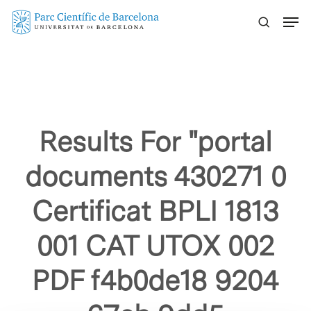
Skip
Menu
to
main
content
Results For
"portal
documents 430271 0
Certificat BPLI 1813
001 CAT UTOX 002
PDF f4b0de18 9204