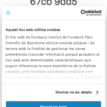
67cb 9dd5
a7d978ebd819"
Aquest lloc web utilitza cookies
El lloc web de Fundació Institut de Fundació Parc
Científic de Barcelona utilitza cookies pròpies i de
tercers amb la finalitat de gestionar les seves
Sorry, no results were found.
preferències (recordar informació perquè accedeixi al
Please try again with different keywords.
lloc web amb determinades característiques que
puguin diferenciar la seva experiència de la d'altres
usuaris), amb finalitats estadístics (analitzar com
interactua amb el lloc web) i per a mostrar-li publicitat
personalitzada sobre la base d'un perfil elaborat a
partir dels seus hàbits de navegació (per exemple,
Mostrar-ne els detalls
pàgines visitades). Per a obtenir més informació sobre
les cookies pot consultar la
Política de cookies
del
lloc web.
Permet-les totes