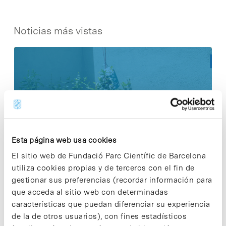
Noticias más vistas
Los proyectos colectivos son
enriquecedores. ¡Participa y haz
crecer la Sostenibilidad en el PCB!
9 de septiembre de 2025
Esta página web usa cookies
El sitio web de Fundació Parc Científic de Barcelona
utiliza cookies propias y de terceros con el fin de
gestionar sus preferencias (recordar información para
¡Ayúdanos a hacer crecer «Notas de
que acceda al sitio web con determinadas
Sostenibilidad»! ¿Quieres participar
características que puedan diferenciar su experiencia
y ser una fuente de inspiración?
de la de otros usuarios), con fines estadísticos
3 de septiembre de 2025