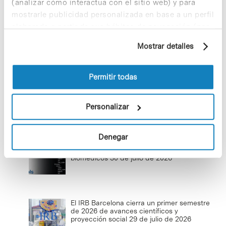
(analizar cómo interactúa con el sitio web) y para
mostrarle publicidad personalizada en base a un perfil
elaborado a partir de sus hábitos de navegación (por
ejemplo, páginas visitadas). Para obtener más
Salud es bienestar físico, mental y
Mostrar detalles
información sobre las cookies puede consultar
social
la Política de cookies del sitio web.
11 de febrero de 2026
Permitir todas
Personalizar
Últimas noticias
Denegar
El CNAG impulsa ClarID, un nuevo estándar
de identificadores legibles para metadatos
biomédicos
30 de julio de 2026
El IRB Barcelona cierra un primer semestre
de 2026 de avances científicos y
proyección social
29 de julio de 2026