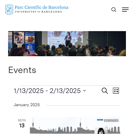
Skip
Menu
to
main
content
Events
Events
Events
1/13/2025
 - 
2/13/2025
Event
Search
List
Search
Views
Select
January 2025
Naviga
and
date.
Views
MON
Navigatio
13