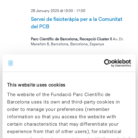
28 January 2025 @ 13:00
-
17:00
Servei de fisioteràpia per a la Comunitat
del PCB
Parc Científic de Barcelona, Recepció Cluster II
Av. Dr.
Marañón 8, Barcelona, Barcelona, Espanya
THU
30
This website uses cookies
The website of the Fundació Parc Científic de
Barcelona uses its own and third-party cookies in
order to manage your preferences (remember
30 January 2025 @ 09:00
-
11:30
information so that you access the website with
BAKE SALE per recaptar fons per a la
certain characteristics that may differentiate your
Fundació PKU
experience from that of other users), for statistical