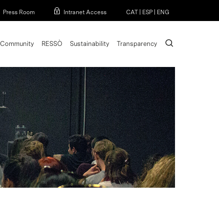
Menu
Press Room
Intranet Access
CAT
|
ESP
|
ENG
search
Community
RESSÒ
Sustainability
Transparency