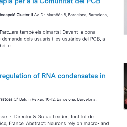
ràpia per a la Comunitat del PCB
Recepció Cluster II
Av. Dr. Marañón 8, Barcelona, Barcelona,
 Parc...ara també els dimarts! Davant la bona
e demanda dels usuaris i les usuàries del PCB, a
il el...
regulation of RNA condensates in
erratosa
C/ Baldiri Reixac 10-12, Barcelona, Barcelona,
sse - Director & Group Leader , Institut de
Nice, France. Abstract: Neurons rely on macro- and