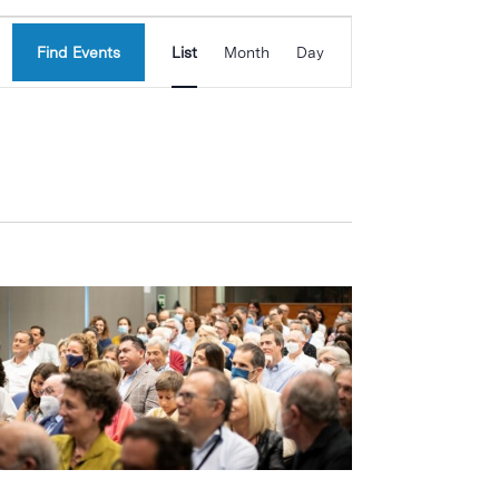
Event
Find Events
List
Month
Day
Views
Navigation