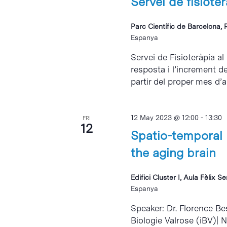
Servei de fisiote
Parc Científic de Barcelona, 
Espanya
Servei de Fisioteràpia al
resposta i l’increment d
partir del proper mes d’abr
12 May 2023 @ 12:00
-
13:30
FRI
12
Spatio-temporal 
the aging brain
Edifici Cluster I, Aula Fèlix S
Espanya
Speaker: Dr. Florence Be
Biologie Valrose (iBV)| 