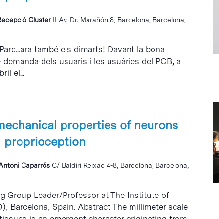
Recepció Cluster II
Av. Dr. Marañón 8, Barcelona, Barcelona,
 Parc...ara també els dimarts! Davant la bona
e demanda dels usuaris i les usuàries del PCB, a
il el...
 mechanical properties of neurons
 proprioception
i Antoni Caparrós
C/ Baldiri Reixac 4-8, Barcelona, Barcelona,
eg Group Leader/Professor at The Institute of
, Barcelona, Spain. Abstract The millimeter scale
tissues is an emergent character originating from