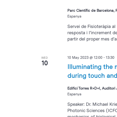
Parc Científic de Barcelona, 
Espanya
Servei de Fisioteràpia al
resposta i l’increment d
partir del proper mes d’abr
10 May 2023 @ 12:00
-
13:30
WED
10
Illuminating the
during touch and
Edifici Torres R+D+I, Auditor
Espanya
Speaker: Dr. Michael Kri
Photonic Sciences (ICFO)
mechanics of biological 