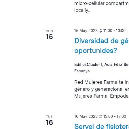
micro-cellular compartme
locally...
15 May 2023 @ 11:00
-
13:00
MON
15
Diversidad de gé
oportunides?
Edifici Cluster I, Aula Fèlix S
Espanya
Red Mujeres Farma te inv
género y generacional en
Mujeres Farma: Empodera
16 May 2023 @ 13:00
-
17:00
TUE
16
Servei de fisiote