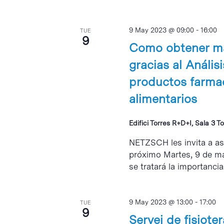
9 May 2023 @ 09:00
-
16:00
TUE
9
Como obtener má
gracias al Análi
productos farmac
alimentarios
Edifici Torres R+D+I, Sala 3 To
NETZSCH les invita a asi
próximo Martes, 9 de may
se tratará la importancia.
9 May 2023 @ 13:00
-
17:00
TUE
9
Servei de fisiote