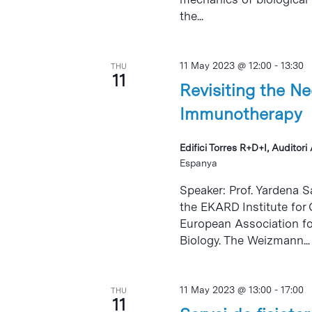
the...
11 May 2023 @ 12:00
-
13:30
THU
11
Revisiting the N
Immunotherapy
Edifici Torres R+D+I, Auditor
Espanya
Speaker: Prof. Yardena Sa
the EKARD Institute for 
European Association fo
Biology. The Weizmann...
11 May 2023 @ 13:00
-
17:00
THU
11