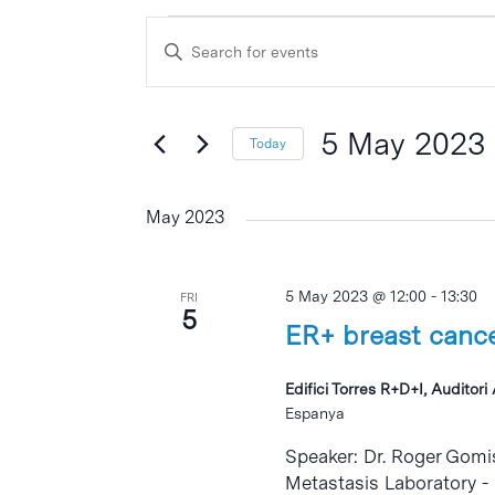
Events
Events
Enter
Search
Keyword.
and
Search
Views
for
5 May 2023
Today
Events
Navigation
Select
by
date.
May 2023
Keyword.
5 May 2023 @ 12:00
-
13:30
FRI
5
ER+ breast cance
Edifici Torres R+D+I, Auditor
Espanya
Speaker: Dr. Roger Gomi
Metastasis Laboratory -
Hit enter to search or ESC to close