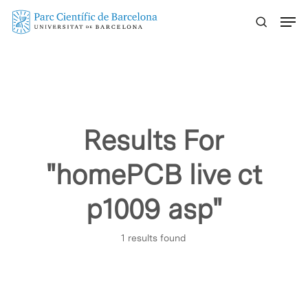
Skip
Menu
to
main
content
Results For
"homePCB live ct
p1009 asp"
1 results found