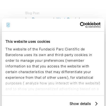
Blog Post
La Responsabilitat Social
Corporativa des de la
perspectiva de la direcció
estratègica de l’empresaTO
TRANSLATE >>>
This website uses cookies
The website of the Fundació Parc Científic de
La Universitat de Barcelona (UB) i la
Fundació Centre d’Investigació
Barcelona uses its own and third-party cookies in
d’Economia i Societat (CIES)
, amb seu
order to manage your preferences (remember
al Parc Científic de Barcelona (PCB),
information so that you access the website with
organitzen una Jornada sobre
certain characteristics that may differentiate your
Responsabilitat Social Corporativa
experience from that of other users), for statistical
(RSC) amb motiu de l’inici de curs de la
XII edició del “Màster en Responsabilitat
purposes ( analyze how you interact with the website)
Social Corporativa, Comptabilitat i
and to show you personalized advertising based on a
Auditoria Social”.
profile drawn up from your browsing habits (for
example, pages visited). For more information about
Show details
cookies, you can consult the website's Cookie Policy.