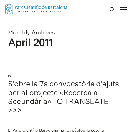
Skip
Menu
to
main
content
Monthly Archives
April 2011
In
S’obre la 7a convocatòria d’ajuts
per al projecte «Recerca a
Secundària» TO TRANSLATE
>>>
El Parc Científic Barcelona ha fet pública la setena