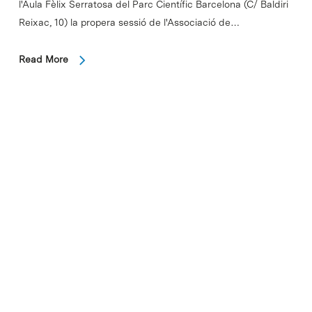
l'Aula Fèlix Serratosa del Parc Científic Barcelona (C/ Baldiri
Reixac, 10) la propera sessió de l'Associació de…
Read More
In
Copenhaguen, traduïda per
Llorenç Rafecas, al Teatre
Nacional de CatalunyaTO
TRANSLATE >>>
Del 28 d'abril al 5 de juny es representarà, al Teatre Nacional
de Catalunya, Copenhaguen de Michael Frayn, dirigida per
Ramon Simon i traduïda al català pel científic Llorenç