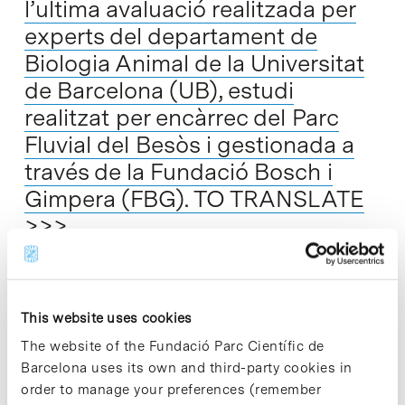
l’ultima avaluació realitzada per
experts del departament de
Biologia Animal de la Universitat
de Barcelona (UB), estudi
realitzat per encàrrec del Parc
Fluvial del Besòs i gestionada a
través de la Fundació Bosch i
Gimpera (FBG). TO TRANSLATE
>>>
El tram final del riu Besòs acull set espècies de peixos,
segons l'ultima avaluació realitzada per experts del
This website uses cookies
departament de Biologia Animal de la Universitat de
The website of the Fundació Parc Científic de
Barcelona (UB), estudi realitzat…
Barcelona uses its own and third-party cookies in
order to manage your preferences (remember