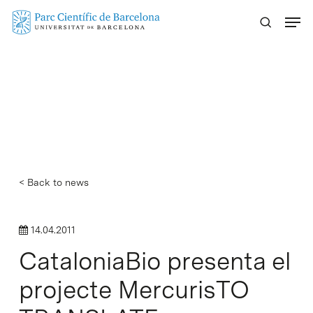
Skip
Menu
to
main
content
< Back to news
14.04.2011
CataloniaBio presenta el
projecte MercurisTO