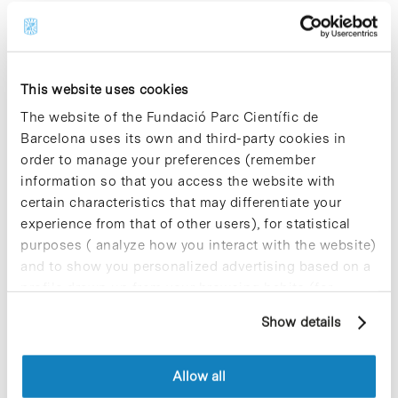
Share
Share
This website uses cookies
The website of the Fundació Parc Científic de
Barcelona uses its own and third-party cookies in
Most viewed news
order to manage your preferences (remember
information so that you access the website with
certain characteristics that may differentiate your
experience from that of other users), for statistical
purposes ( analyze how you interact with the website)
and to show you personalized advertising based on a
Collective projects are enriching.
profile drawn up from your browsing habits (for
Participate and make the PCB more
example, pages visited). For more information about
Show details
sustainable
cookies, you can consult the website's Cookie Policy.
9 de September de 2025
Allow all