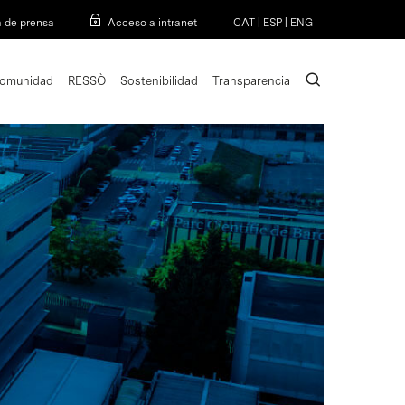
Menu
a de prensa
Acceso a intranet
CAT
|
ESP
|
ENG
search
omunidad
RESSÒ
Sostenibilidad
Transparencia