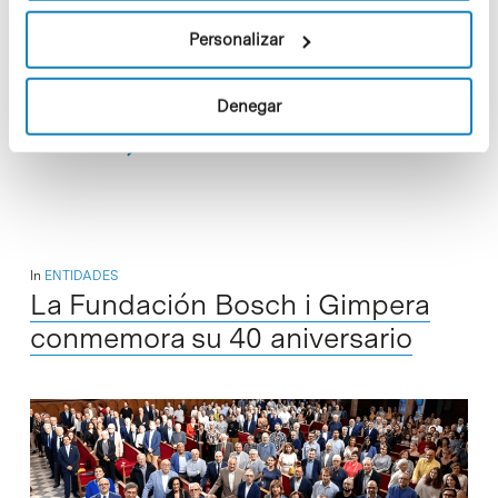
La Fundación GAEM, con sede en el Parque Científico de
Barcelona, acompaña a las personas afectadas por la
Personalizar
esclerosis múltiple (ME) en sus 'escaladas' diarias, a la vez
que impulsa…
Denegar
Read More
In
ENTIDADES
La Fundación Bosch i Gimpera
conmemora su 40 aniversario