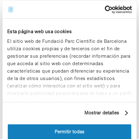
In
ENTIDADES
Fundación GAEM lanza la
Esta página web usa cookies
campaña ‘Escala con nosotros,
El sitio web de Fundació Parc Científic de Barcelona
apoya la investigación en EM’
utiliza cookies propias y de terceros con el fin de
gestionar sus preferencias (recordar información para
que acceda al sitio web con determinadas
características que puedan diferenciar su experiencia
de la de otros usuarios), con fines estadísticos
(analizar cómo interactúa con el sitio web) y para
mostrarle publicidad personalizada en base a un perfil
elaborado a partir de sus hábitos de navegación (por
ejemplo, páginas visitadas). Para obtener más
Mostrar detalles
información sobre las cookies puede consultar
la Política de cookies del sitio web.
Permitir todas