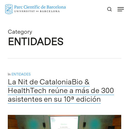
Skip
Menu
to
main
content
Category
ENTIDADES
In
ENTIDADES
La Nit de CataloniaBio &
HealthTech reúne a más de 300
asistentes en su 10ª edición