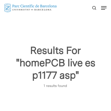
Skip
Menu
to
main
content
Results For
"homePCB live es
p1177 asp"
1 results found