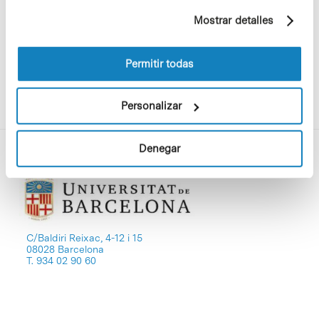
proliferación de enfermedades
ejemplo, páginas visitadas). Para obtener más
infecciosas.
Mostrar detalles
información sobre las cookies puede consultar
la Política de cookies del sitio web.
Permitir todas
Personalizar
Denegar
C/Baldiri Reixac, 4-12 i 15
08028 Barcelona
T. 934 02 90 60