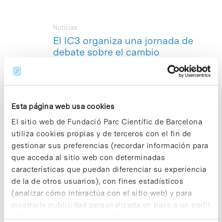
Notícias
El IC3 organiza una jornada de
debate sobre el cambio
climático con expertos de
renombre mundial
Ayer 13 de mayo se celebró en la Real
Academia de Ciencias y Artes de
Esta página web usa cookies
Barcelona la jornada «El cambio
El sitio web de Fundació Parc Científic de Barcelona
climático: nuevos retos para el s.
XXI»,organizada por el Instituto Català
utiliza cookies propias y de terceros con el fin de
del Clima (
IC3
), ubicado en el Parc
gestionar sus preferencias (recordar información para
Científic Barcelona. El objetivo del acto
que acceda al sitio web con determinadas
fue establecer un espacio de debate y
características que puedan diferenciar su experiencia
reflexión en torno a los efectos
de la de otros usuarios), con fines estadísticos
derivados del calentamiento global que
afectan al agua, la energía, la
(analizar cómo interactúa con el sitio web) y para
alimentación, el turismo y la salud de la
mostrarle publicidad personalizada en base a un perfil
población, especialmente, a la
elaborado a partir de sus hábitos de navegación (por