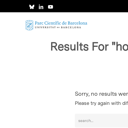
Skip
to
main
content
Results For
"h
Intro para buscar o ESC per cerrar
Sorry, no results we
Please try again with di