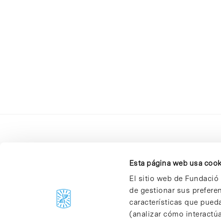
Esta página web usa cook
El sitio web de Fundació 
de gestionar sus prefere
C/Baldiri Reixac, 4-12 i 15
características que pueda
08028 Barcelona
(analizar cómo interactúa
T. 934 02 90 60