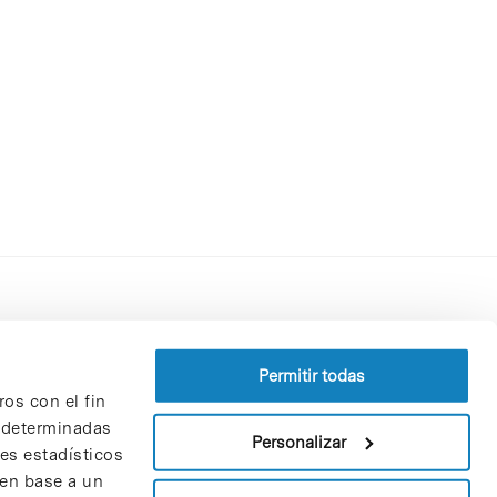
Perfil del contratante
Política de privacidad
Permitir todas
ros con el fin
Aviso Legal
n determinadas
Política de cookies
Personalizar
nes estadísticos
Patrones y patrocinadores
 en base a un
Bolsa de trabajo