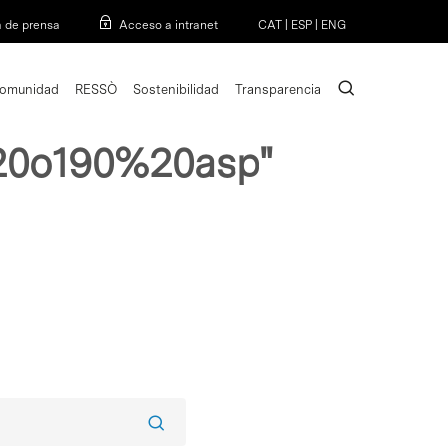
Menu
a de prensa
Acceso a intranet
CAT
|
ESP
|
ENG
search
omunidad
RESSÒ
Sostenibilidad
Transparencia
0o190%20asp"