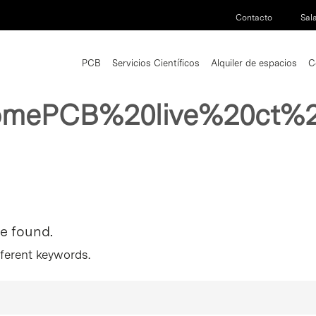
Contacto
Sal
PCB
Servicios Científicos
Alquiler de espacios
C
omePCB%20live%20ct%2
re found.
fferent keywords.