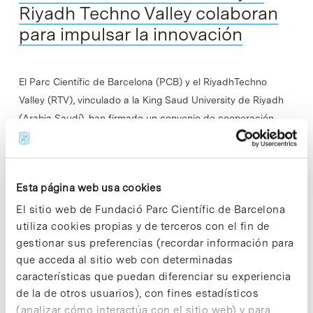
Riyadh Techno Valley colaboran
para impulsar la innovación
El Parc Científic de Barcelona (PCB) y el RiyadhTechno
Valley (RTV), vinculado a la King Saud University de Riyadh
(Arabia Saudí), han firmado un convenio de cooperación
para facilitar la…
Read More
Esta página web usa cookies
El sitio web de Fundació Parc Científic de Barcelona
utiliza cookies propias y de terceros con el fin de
gestionar sus preferencias (recordar información para
In
Sin categorizar
que acceda al sitio web con determinadas
El PCB acoge un nuevo grupo
características que puedan diferenciar su experiencia
que investiga los efectos de la
de la de otros usuarios), con fines estadísticos
(analizar cómo interactúa con el sitio web) y para