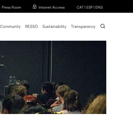
Menu
Press Room
Intranet Access
CAT
|
ESP
|
ENG
search
Community
RESSÒ
Sustainability
Transparency