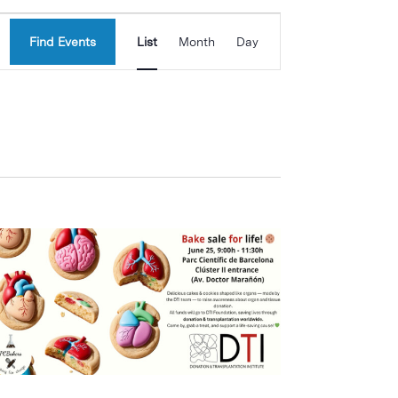
Event
Find Events
List
Month
Day
Views
Navigation