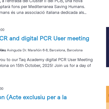
 a l’entrada del Clúster II del PCB, una nova
aptarà fons per Mediterranea Saving Humans.
ns és una associació italiana dedicada als...
:00
R and digital PCR User meeting
 Aleu
Avinguda Dr. Marañón 6-8, Barcelona, Barcelona
e you to our Taq Academy digital PCR User Meeting
celona on 15th October, 2025! Join us for a day of
:30
n (Acte exclusiu per a la