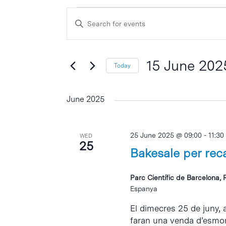
Events
Events
Enter
Search
Keyword.
and
Search
Views
for
15 June 202
Today
Events
Navigation
Select
by
date.
June 2025
Keyword.
25 June 2025 @ 09:00
-
11:30
WED
25
Bakesale per rec
Parc Científic de Barcelona, 
Espanya
El dimecres 25 de juny, a
faran una venda d’esmorz
Hit enter to search or ESC to close