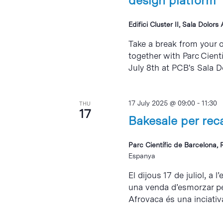
design platform
Edifici Cluster II, Sala Dolors
Take a break from your o
together with Parc Cientí
July 8th at PCB's Sala Do
17 July 2025 @ 09:00
-
11:30
THU
17
Bakesale per rec
Parc Científic de Barcelona, 
Espanya
El dijous 17 de juliol, a 
una venda d’esmorzar pe
Afrovaca és una inciativa.