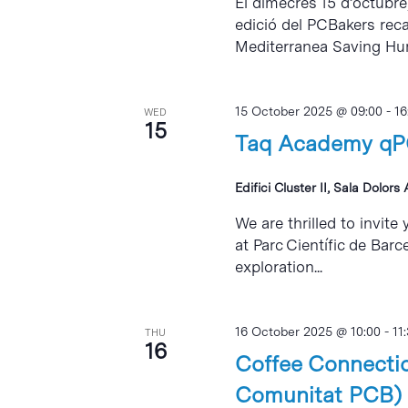
El dimecres 15 d’octubre,
edició del PCBakers rec
Mediterranea Saving Huma
15 October 2025 @ 09:00
-
16
WED
15
Taq Academy qPC
Edifici Cluster II, Sala Dolors
We are thrilled to invit
at Parc Científic de Bar
exploration...
16 October 2025 @ 10:00
-
11
THU
16
Coffee Connectio
Comunitat PCB)