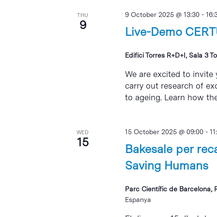
9 October 2025 @ 13:30
-
16:
THU
9
Live-Demo CERT
Edifici Torres R+D+I, Sala 3 To
We are excited to invite
carry out research of ex
to ageing. Learn how the.
15 October 2025 @ 09:00
-
11
WED
15
Bakesale per rec
Saving Humans
Parc Científic de Barcelona, 
Espanya