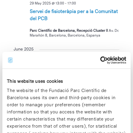
29 May 2025 @ 13:00
-
17:00
Servei de fisioteràpia per a la Comunitat
del PCB
Parc Científic de Barcelona, Recepció Cluster II
Av. Dr.
Marañón 8, Barcelona, Barcelona, Espanya
June 2025
THU
12
This website uses cookies
The website of the Fundació Parc Científic de
Barcelona uses its own and third-party cookies in
order to manage your preferences (remember
information so that you access the website with
12 June 2025 @ 17:30
-
20:00
certain characteristics that may differentiate your
PCBeers Summer edition!
experience from that of other users), for statistical