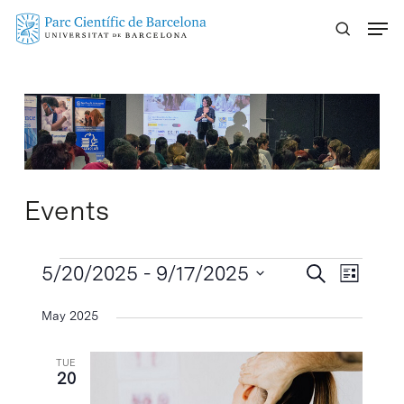
Skip
Menu
to
main
content
Events
Events
Events
5/20/2025
 - 
9/17/2025
Event
Search
List
Search
Views
Select
May 2025
Naviga
and
date.
Views
TUE
Navigatio
20