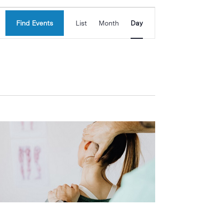
Event
Find Events
List
Month
Day
Views
Navigation