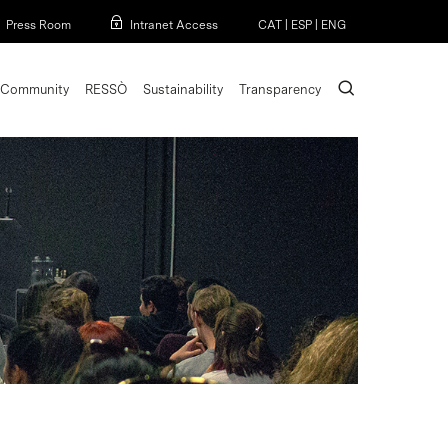
Menu
Press Room
Intranet Access
CAT
|
ESP
|
ENG
search
Community
RESSÒ
Sustainability
Transparency