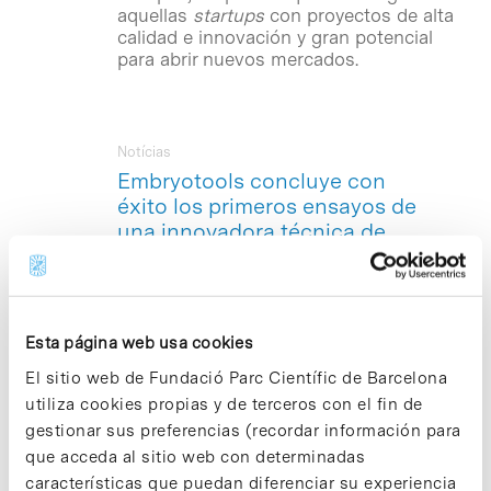
aquellas
startups
con proyectos de alta
calidad e innovación y gran potencial
para abrir nuevos mercados.
Notícias
Embryotools concluye con
éxito los primeros ensayos de
una innovadora técnica de
reproducción asistida
Embryotools
–con sede en el Parc
Científic de Barcelona (PCB)– ha
finalizado con éxito los ensayos en
Esta página web usa cookies
modelos animales para validar una
El sitio web de Fundació Parc Científic de Barcelona
innovadora técnica de reproducción
utiliza cookies propias y de terceros con el fin de
asistida conocida como Transferencia
de Huso Materno
(Maternal Spindle
gestionar sus preferencias (recordar información para
Transfer, MST
), una de las terapias de
que acceda al sitio web con determinadas
reemplazo mitocondrial que grupos de
características que puedan diferenciar su experiencia