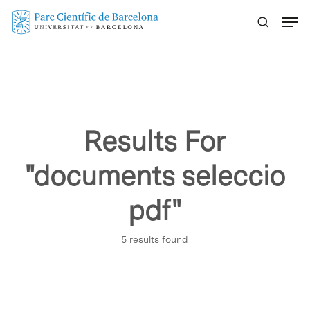
Skip
Menu
to
main
content
Results For
"documents seleccio
pdf"
5 results found