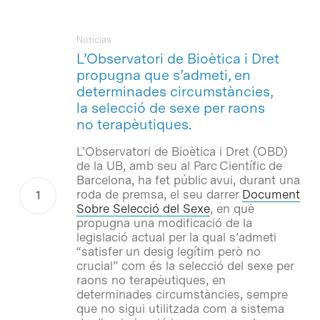
Notícias
L’Observatori de Bioètica i Dret
propugna que s’admeti, en
determinades circumstàncies,
la selecció de sexe per raons
no terapèutiques.
L’Observatori de Bioètica i Dret (OBD)
de la UB, amb seu al Parc Científic de
Barcelona, ha fet públic avui, durant una
roda de premsa, el seu darrer
Document
Sobre Selecció del Sexe
, en què
propugna una modificació de la
legislació actual per la qual s’admeti
“satisfer un desig legítim però no
crucial” com és la selecció del sexe per
raons no terapèutiques, en
determinades circumstàncies, sempre
que no sigui utilitzada com a sistema