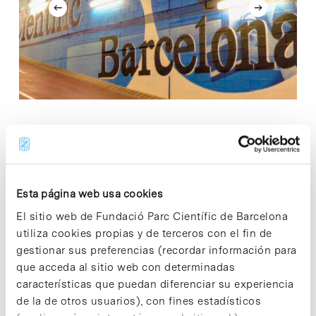
Share
Esta página web usa cookies
El sitio web de Fundació Parc Científic de Barcelona
El parking del Parque fue el primer espacio en
inaugurar la tradición de fusionar arte y ciencia, a
utiliza cookies propias y de terceros con el fin de
finales de 2010. Un
mural en spray realizado por
gestionar sus preferencias (recordar información para
Bombardearte
con motivos que combinan las
que acceda al sitio web con determinadas
actividades del Parque y la funcionalidad del
características que puedan diferenciar su experiencia
parking, da la bienvenida a los usuarios.
de la de otros usuarios), con fines estadísticos