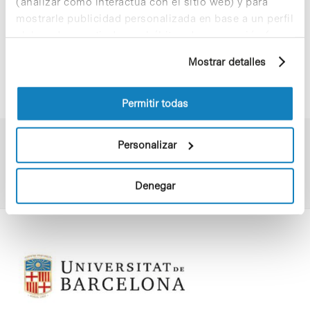
(analizar cómo interactúa con el sitio web) y para
Enlaces de interés
mostrarle publicidad personalizada en base a un perfil
elaborado a partir de sus hábitos de navegación (por
ejemplo, páginas visitadas). Para obtener más
www.bombardearte.com
Mostrar detalles
información sobre las cookies puede consultar
la Política de cookies del sitio web.
Permitir todas
Personalizar
Denegar