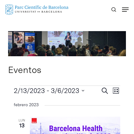
Skip
Menu
to
main
content
Eventos
Eventos
Navegaci
2/13/2023
 - 
3/6/2023
Navega
Buscar
Lista
de
de
Selecciona
febrero 2023
vistas
búsqueda
la
de
y
fecha.
Evento
LUN
vistas
13
de