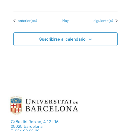
Eventos
Eventos
anterior(es)
Hoy
siguiente(s)
Suscribirse al calendario
C/Baldiri Reixac, 4-12 i 15
08028 Barcelona